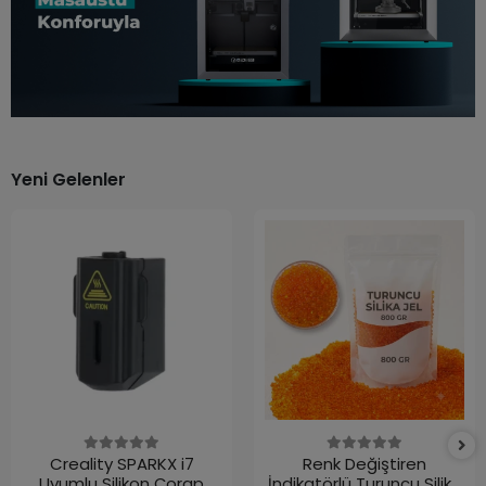
Yeni Gelenler
Creality SPARKX i7
Renk Değiştiren
Uyumlu Silikon Çorap
İndikatörlü Turuncu Silika