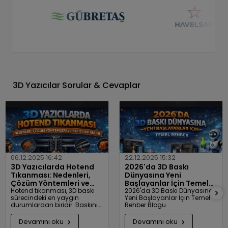
3D Yazıcılar Sorular & Cevaplar
06.12.2025 16:42
22.12.2025 15:32
3D Yazıcılarda Hotend
2026'da 3D Baskı
Tıkanması: Nedenleri,
Dünyasına Yeni
Çözüm Yöntemleri ve
Başlayanlar İçin Temel
Kalıcı Önlemler
Hotend tıkanması, 3D baskı
Rehber
2026'da 3D Baskı Dünyasına
sürecindeki en yaygın
Yeni Başlayanlar İçin Temel
durumlardan biridir. Baskının
Rehber Blogu
durmasına, kalitenin
düşmesine ve zaman
Devamını oku
Devamını oku
kaybına neden olur. Bu