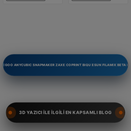
rehber, Rhino3DPrinter
kullanıcılarının bu sorunu hızlı
ve doğru şekilde çözebilmesi
için hazırlanmıştır.
ELEGOO
|
ANYCUBIC
|
SNAPMAKER
|
ZAXE
|
COPRINT
|
BIQU
|
ESUN
|
FILAMIX
|
BETA
|
P
3D YAZICI İLE İLGİLİ EN KAPSAMLI BLOG