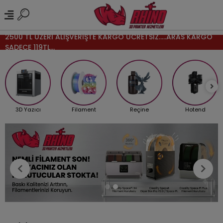
2500 TL ÜZERİ ALIŞVERİŞTE KARGO ÜCRETSİZ.....ARAS KARGO
SADECE 119TL...
3D Yazıcı
Filament
Reçine
Hotend