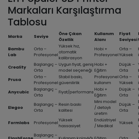
Markaları Karşılaştırma
Tablosu
Öne Çıkan
Kullanım
Fiyat
Marka
Seviye
Özellik
Alanı
Seviyesi
Yüksek hız,
Bambu
Orta –
Hobi +
Orta –
otomatik
Lab
Profesyonel
Profesyonel
Yüksek
kalibrasyon
Başlangıç –
Uygun fiyat, geniş
Hobi +
Düşük –
Creality
Orta
model seçeneği
Eğitim
Orta
Orta –
Stabil baskı,
Profesyonel
Orta –
Prusa
Profesyonel
güvenilirlik
kullanım
Yüksek
Başlangıç –
Hobi +
Düşük –
Anycubic
Fiyat/performans
Orta
Eğitim
Orta
Mini model
Başlangıç –
Resin baskı
Düşük –
Elegoo
/ detaylı
Orta
kalitesi
Orta
üretim
Yüksek
Endüstriyel
Formlabs
Profesyonel
Yüksek
hassasiyet
/ Medikal
Başlangıç –
FlashForge
Kullanım kolaylığı
Eğitim
Orta