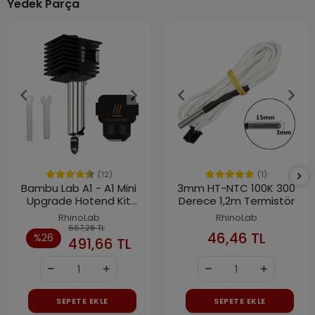
Yedek Parça
(12)
(1)
Bambu Lab A1 - A1 Mini
3mm HT-NTC 100K 300
Upgrade Hotend Kit
Derece 1,2m Termistör
0.4mm
RhinoLab
RhinoLab
667,28 TL
46,46 TL
%26
491,66 TL
SEPETE EKLE
SEPETE EKLE