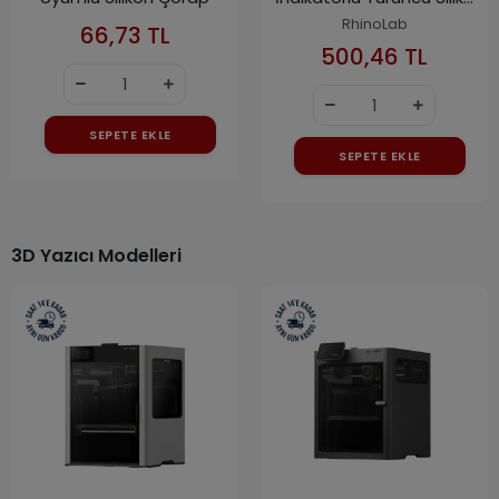
Jel (800gr)
RhinoLab
66,73 TL
500,46 TL
SEPETE EKLE
SEPETE EKLE
3D Yazıcı Modelleri