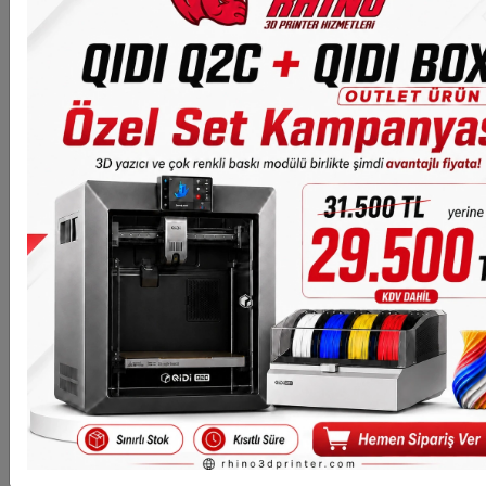
Nedir?
3D yazıcı, dijital ortamda tasarlanan üç boyutlu modelleri
katman katman üretmeye yarayan bir üretim teknolojisidir.
Bu cihazlar, filament veya reçine gibi malzemeleri kullanarak
fiziksel nesneler oluşturur. Geleneksel üretim yöntemlerinden
farklı olarak, daha az malzeme israfı ile hızlı ve esnek üretim
imkanı sağlar.
3D Printer Çeşitleri ve
Modelleri
3D yazıcı modelleri
, kullanım amacına göre farklı kategorilere
ayrılır. Başlangıç seviyesindeki kullanıcılar için daha basit ve
uygun fiyatlı modeller bulunurken, profesyonel kullanıcılar için
yüksek hassasiyet sunan gelişmiş cihazlar tercih
edilmektedir.
FDM (filament bazlı) yazıcılar
en yaygın
modeller arasında yer alırken,
SLA/reçine yazıcılar
daha
detaylı baskılar sunar.
3D Printer Kullanım