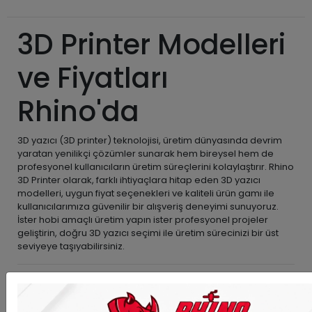
3D Printer Modelleri
ve Fiyatları
Rhino'da
3D yazıcı (3D printer) teknolojisi, üretim dünyasında devrim
yaratan yenilikçi çözümler sunarak hem bireysel hem de
profesyonel kullanıcıların üretim süreçlerini kolaylaştırır. Rhino
3D Printer olarak, farklı ihtiyaçlara hitap eden 3D yazıcı
modelleri, uygun fiyat seçenekleri ve kaliteli ürün gamı ile
kullanıcılarımıza güvenilir bir alışveriş deneyimi sunuyoruz.
İster hobi amaçlı üretim yapın ister profesyonel projeler
geliştirin, doğru 3D yazıcı seçimi ile üretim sürecinizi bir üst
seviyeye taşıyabilirsiniz.
3D Yazıcı (3D Printer)