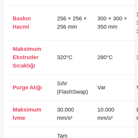
Baskın
256 × 256 ×
300 × 300 ×
Hacmi
256 mm
350 mm
Maksimum
Ekstruder
320°C
280°C
Sıcaklığı
Sıfır
Purge Atığı
Var
(FlashSwap)
Maksimum
30.000
10.000
İvme
mm/s²
mm/s²
Tam