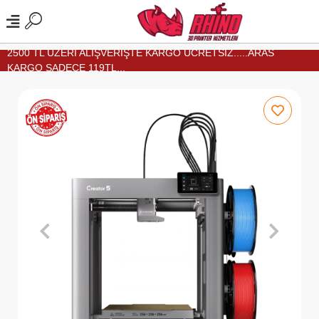
2500 TL ÜZERİ ALIŞVERİŞTE KARGO ÜCRETSİZ.....ARAS
KARGO SADECE 119TL...