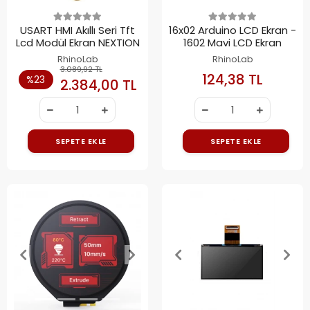
USART HMI Akıllı Seri Tft
16x02 Arduino LCD Ekran -
Lcd Modül Ekran NEXTION
1602 Mavi LCD Ekran
RhinoLab
RhinoLab
3.089,92 TL
124,38 TL
%23
2.384,00 TL
SEPETE EKLE
SEPETE EKLE