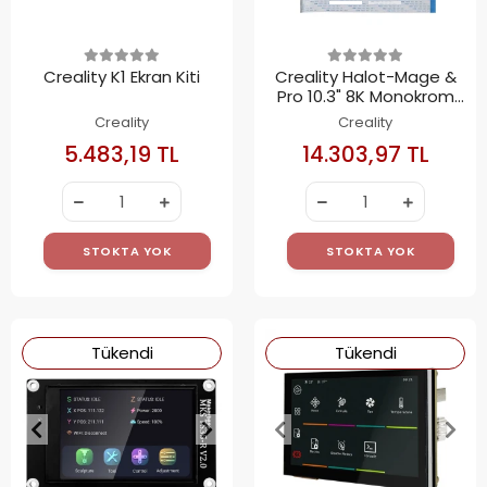
Creality K1 Ekran Kiti
Creality Halot-Mage &
Pro 10.3" 8K Monokrom
LCD Ekran
Creality
Creality
5.483,19 TL
14.303,97 TL
STOKTA YOK
STOKTA YOK
Tükendi
Tükendi