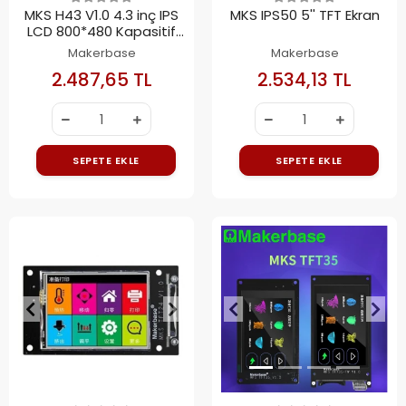
MKS H43 V1.0 4.3 inç IPS
MKS IPS50 5'' TFT Ekran
LCD 800*480 Kapasitif
Ekran Denetleyici
Makerbase
Makerbase
2.487,65 TL
2.534,13 TL
SEPETE EKLE
SEPETE EKLE