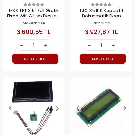
MKS TFT 3.5'' Full Grafik
TJC X5 IPS Kapasitif
Ekran Wifi & Usb Desteği
Dokunmatik Ekran
Yatay
Makerbase
RhinoLab
3.600,55 TL
3.927,87 TL
SEPETE EKLE
SEPETE EKLE