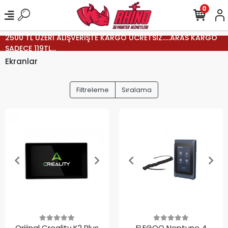
0
2500 TL ÜZERİ ALIŞVERİŞTE KARGO ÜCRETSİZ.....ARAS KARGO
SADECE 119TL...
Ekranlar
Filtreleme
Sıralama
Orijinal Creality K2 Plus
ELEGOO Neptune 4