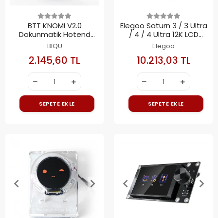
BTT KNOMI V2.0
Elegoo Saturn 3 / 3 Ultra
Dokunmatik Hotend
/ 4 / 4 Ultra 12K LCD
Ekranı
Ekran
BIQU
Elegoo
2.145,60 TL
10.213,03 TL
SEPETE EKLE
SEPETE EKLE