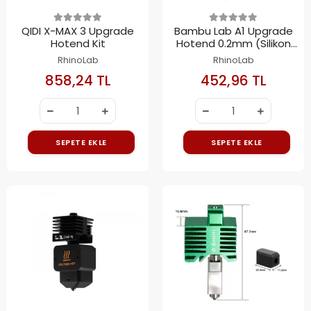
QIDI X-MAX 3 Upgrade
Bambu Lab A1 Upgrade
Hotend Kit
Hotend 0.2mm (Silikon
Kılıfsız)
RhinoLab
RhinoLab
858,24 TL
452,96 TL
SEPETE EKLE
SEPETE EKLE