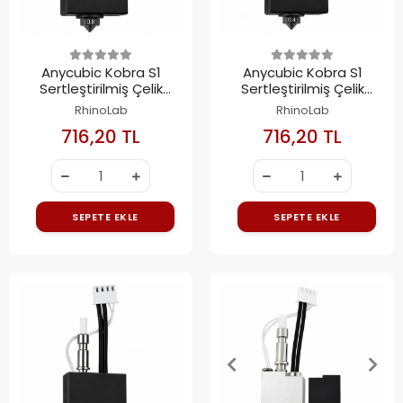
Anycubic Kobra S1
Anycubic Kobra S1
Sertleştirilmiş Çelik
Sertleştirilmiş Çelik
Hotend Kiti 0.8mm
Hotend Kiti 0.4mm
RhinoLab
RhinoLab
716,20 TL
716,20 TL
SEPETE EKLE
SEPETE EKLE