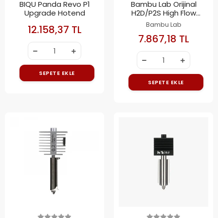
BIQU Panda Revo P1
Bambu Lab Orijinal
Upgrade Hotend
H2D/P2S High Flow
Tungsten Carbide
Bambu Lab
12.158,37 TL
Nozzle 0.4mm
7.867,18 TL
SEPETE EKLE
SEPETE EKLE