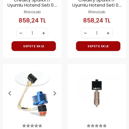
Uyumlu Hotend Seti 0.6
Uyumlu Hotend Seti 0.2
mm
mm
RhinoLab
RhinoLab
858,24 TL
858,24 TL
SEPETE EKLE
SEPETE EKLE