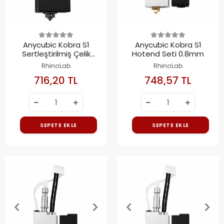
Anycubic Kobra S1
Anycubic Kobra S1
Sertleştirilmiş Çelik
Hotend Seti 0.8mm
Hotend Kiti 0.2mm
RhinoLab
RhinoLab
716,20 TL
748,57 TL
SEPETE EKLE
SEPETE EKLE