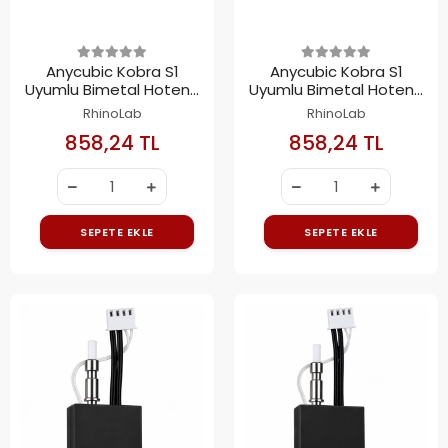
Anycubic Kobra S1
Anycubic Kobra S1
Uyumlu Bimetal Hotend
Uyumlu Bimetal Hotend
Kiti 0.2mm
Kiti 0.4mm
RhinoLab
RhinoLab
858,24 TL
858,24 TL
SEPETE EKLE
SEPETE EKLE