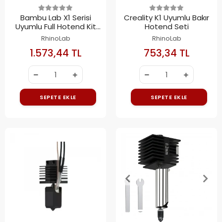
Bambu Lab X1 Serisi
Creality K1 Uyumlu Bakır
Uyumlu Full Hotend Kit
Hotend Seti
0.4mm
RhinoLab
RhinoLab
1.573,44 TL
753,34 TL
SEPETE EKLE
SEPETE EKLE