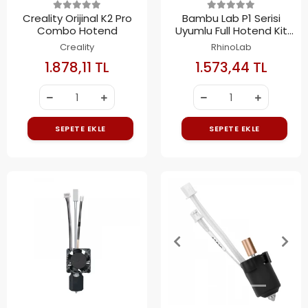
Creality Orijinal K2 Pro
Bambu Lab P1 Serisi
Combo Hotend
Uyumlu Full Hotend Kit
0.4mm
Creality
RhinoLab
1.878,11 TL
1.573,44 TL
SEPETE EKLE
SEPETE EKLE