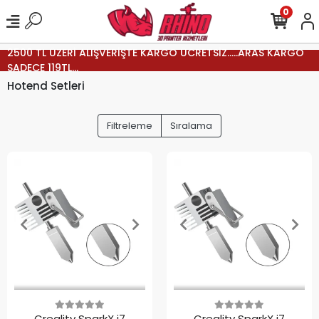
0
2500 TL ÜZERİ ALIŞVERİŞTE KARGO ÜCRETSİZ.....ARAS KARGO
SADECE 119TL...
Hotend Setleri
Filtreleme
Sıralama
Creality SparkX i7
Creality SparkX i7