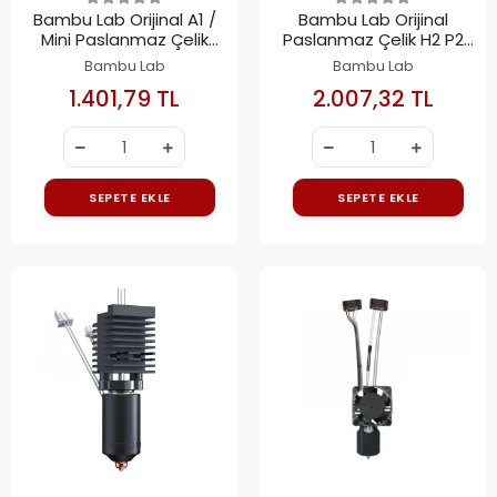
Bambu Lab Orijinal A1 /
Bambu Lab Orijinal
Mini Paslanmaz Çelik
Paslanmaz Çelik H2 P2
Hotend 0.2mm
Hotend Seti 0.2mm
Bambu Lab
Bambu Lab
1.401,79 TL
2.007,32 TL
SEPETE EKLE
SEPETE EKLE