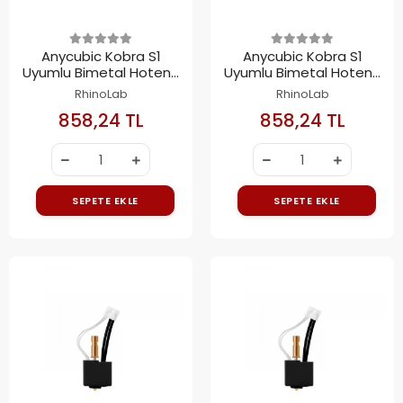
Anycubic Kobra S1
Anycubic Kobra S1
Uyumlu Bimetal Hotend
Uyumlu Bimetal Hotend
Kiti 0.8mm
Kiti 0.6mm
RhinoLab
RhinoLab
858,24 TL
858,24 TL
SEPETE EKLE
SEPETE EKLE