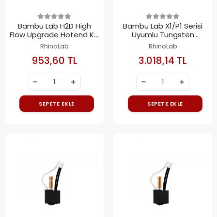
Bambu Lab H2D High
Bambu Lab X1/P1 Serisi
Flow Upgrade Hotend Kit
Uyumlu Tungsten
0.4mm
Carbide Nozullu Hotend
RhinoLab
RhinoLab
0.6mm
953,60 TL
3.018,14 TL
SEPETE EKLE
SEPETE EKLE