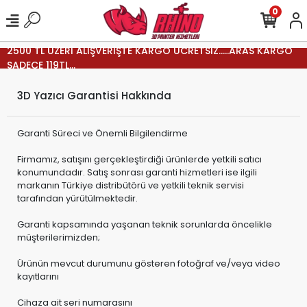
0
2500 TL ÜZERİ ALIŞVERİŞTE KARGO ÜCRETSİZ.....ARAS KARGO
SADECE 119TL...
3D Yazıcı Garantisi Hakkında
Garanti Süreci ve Önemli Bilgilendirme
Firmamız, satışını gerçekleştirdiği ürünlerde yetkili satıcı
konumundadır. Satış sonrası garanti hizmetleri ise ilgili
markanın Türkiye distribütörü ve yetkili teknik servisi
tarafından yürütülmektedir.
Garanti kapsamında yaşanan teknik sorunlarda öncelikle
müşterilerimizden;
Ürünün mevcut durumunu gösteren fotoğraf ve/veya video
kayıtlarını
Cihaza ait seri numarasını