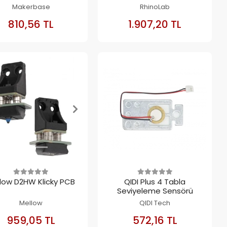
Makerbase
RhinoLab
SEPETE
SEPETE
810,56 TL
1.907,20 TL
EKLE
EKLE
low D2HW Klicky PCB
QIDI Plus 4 Tabla
Seviyeleme Sensörü
Mellow
QIDI Tech
SEPETE
SEPETE
959,05 TL
572,16 TL
EKLE
EKLE