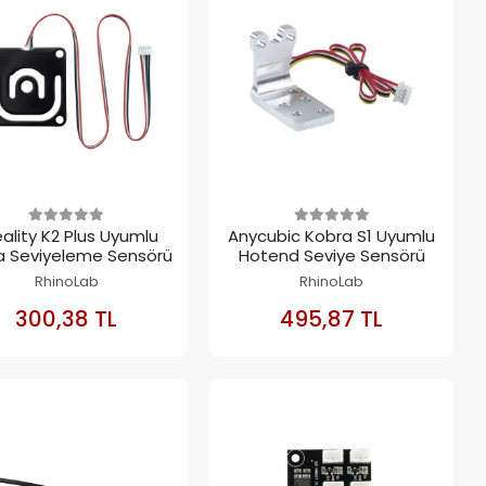
ality K2 Plus Uyumlu
Anycubic Kobra S1 Uyumlu
a Seviyeleme Sensörü
Hotend Seviye Sensörü
RhinoLab
RhinoLab
SEPETE
SEPETE
300,38 TL
495,87 TL
EKLE
EKLE