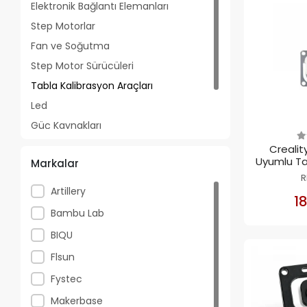
Elektronik Bağlantı Elemanları
Step Motorlar
Fan ve Soğutma
Step Motor Sürücüleri
Tabla Kalibrasyon Araçları
Led
Güç Kaynakları
Ekranlar
Crealit
Uyumlu Ta
Markalar
Diğer
S
R
Artillery
18
Bambu Lab
BIQU
Flsun
Fystec
Makerbase