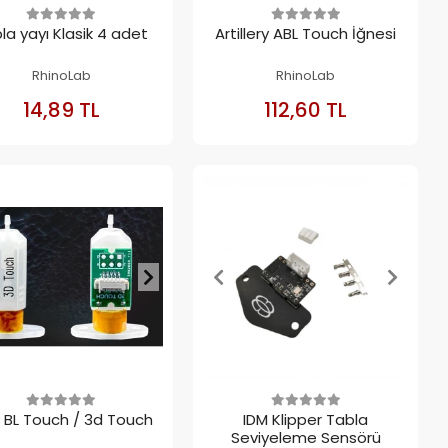
la yayı Klasik 4 adet
Artillery ABL Touch İğnesi
RhinoLab
RhinoLab
SEPETE
SEPETE
14,89 TL
112,60 TL
EKLE
EKLE
 BL Touch / 3d Touch
IDM Klipper Tabla
Seviyeleme Sensörü