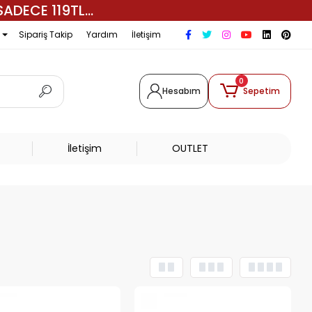
ADECE 119TL...
Sipariş Takip
Yardım
İletişim
0
Hesabım
Sepetim
İletişim
OUTLET