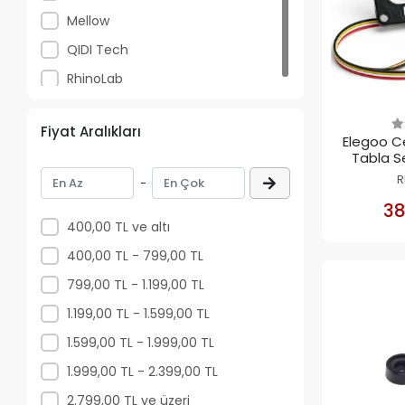
Mellow
QIDI Tech
RhinoLab
Fiyat Aralıkları
Elegoo C
Tabla S
(Str
R
-
38
400,00 TL ve altı
400,00 TL - 799,00 TL
799,00 TL - 1.199,00 TL
1.199,00 TL - 1.599,00 TL
1.599,00 TL - 1.999,00 TL
1.999,00 TL - 2.399,00 TL
2.799,00 TL ve üzeri