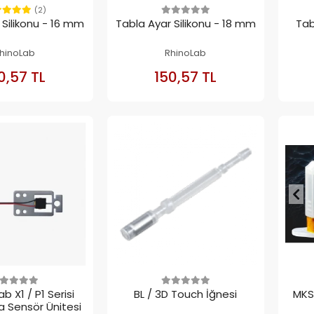
(2)
 Silikonu - 16 mm
Tabla Ayar Silikonu - 18 mm
Tab
hinoLab
RhinoLab
SEPETE
SEPETE
0,57 TL
150,57 TL
EKLE
EKLE
 X1 / P1 Serisi
BL / 3D Touch İğnesi
MKS
la Sensör Ünitesi