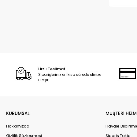
Hızlı Teslimat
Siparişleriniz en kısa sürede elinize
ulaşır.
KURUMSAL
MÜŞTERİ HİZM
Hakkımızda
Havale Bildiriml
Gizlilik Sözleşmesi
Sipariş Takip