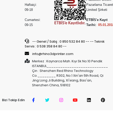
Haftaiçi:
Pazarlama Ticaret
09-18
Limited Şirketi
Cumartesi:
ETBİS'e Kayıt
09-15
Tarihi:
05.01.201
-- Genel / Satış : 0 850 532 84 80 -- -- Teknik
Servis : 0 538 358 84 80 --
info@rhino3dprinter.com
Merkez : Kaynarca Mah. Kıyı Sk No:10 Pendik
ISTANBUL___________________________
Çin : Shenzhen Red Rhino Technology
Co.________ R302, No.1 Xin'an 5th Road, Qi
Jing Long Ji Building, Xi'xiang, Bao'an,
Shenzhen China, 518102
Bizi Takip Edin