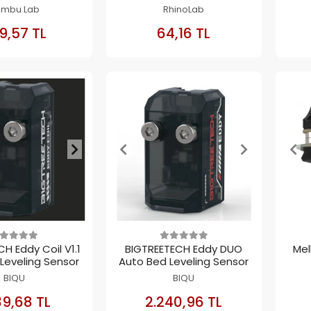
ambu Lab
RhinoLab
SEPETE
SEPETE
9,57 TL
64,16 TL
EKLE
EKLE
H Eddy Coil V1.1
BIGTREETECH Eddy DUO
Mel
Leveling Sensor
Auto Bed Leveling Sensor
BIQU
BIQU
SEPETE
SEPETE
39,68 TL
2.240,96 TL
EKLE
EKLE