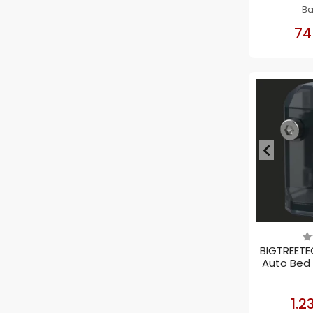
B
74
BIGTREETEC
Auto Bed 
1.2