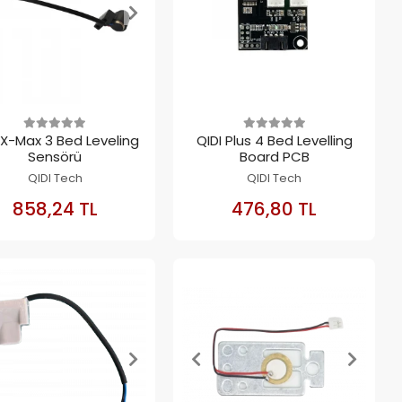
 X-Max 3 Bed Leveling
QIDI Plus 4 Bed Levelling
Sensörü
Board PCB
QIDI Tech
QIDI Tech
SEPETE
SEPETE
858,24 TL
476,80 TL
EKLE
EKLE