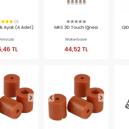
(1)
tik Ayak (4 Adet)
MKS 3D Touch İğnesi
QID
hinoLab
Makerbase
SEPETE
SEPETE
,46 TL
44,52 TL
EKLE
EKLE