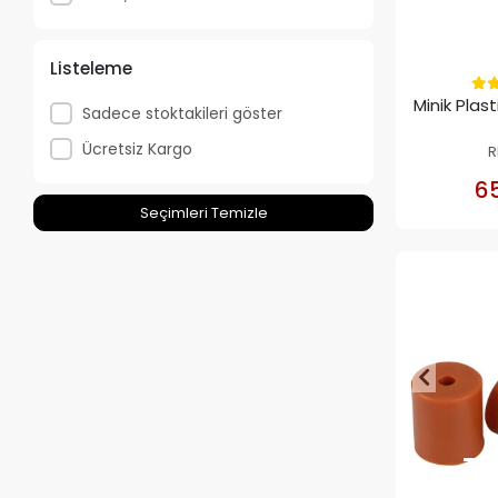
Listeleme
Minik Plas
Sadece stoktakileri göster
Ücretsiz Kargo
R
65
Seçimleri Temizle