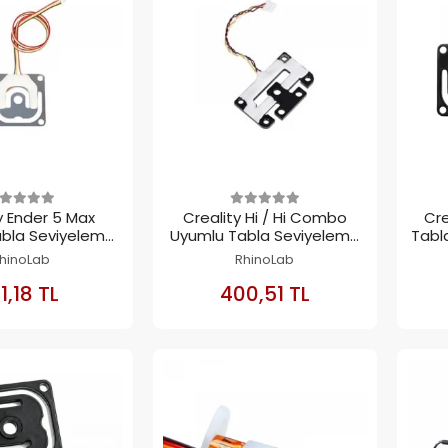
y Ender 5 Max
Creality Hi / Hi Combo
Cre
bla Seviyeleme
Uyumlu Tabla Seviyeleme
Tabl
ensörü
Sensörü
hinoLab
RhinoLab
SEPETE
SEPETE
1,18 TL
400,51 TL
EKLE
EKLE