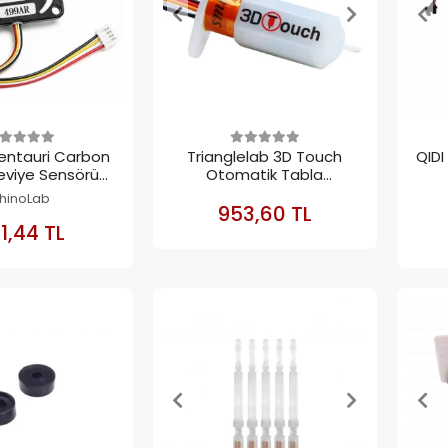
entauri Carbon
Trianglelab 3D Touch
QIDI
eviye Sensörü
Otomatik Tabla
ain Gauge)
Seviyeleme Sensörü
hinoLab
SEPETE
953,60 TL
EKLE
SEPETE
1,44 TL
EKLE