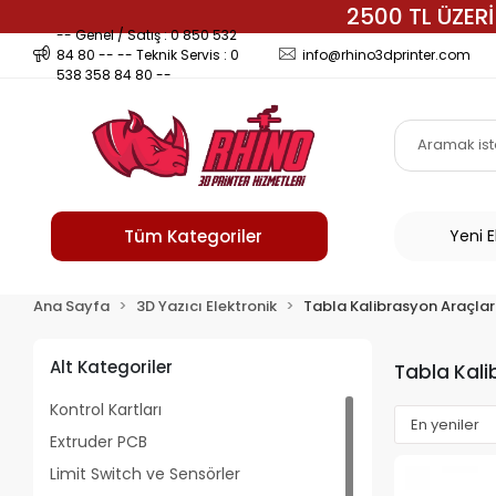
2500 TL ÜZERİ
-- Genel / Satış : 0 850 532
84 80 -- -- Teknik Servis : 0
info@rhino3dprinter.com
538 358 84 80 --
Tüm Kategoriler
Yeni 
Ana Sayfa
3D Yazıcı Elektronik
Tabla Kalibrasyon Araçlar
Alt Kategoriler
Tabla Kali
Kontrol Kartları
Extruder PCB
Limit Switch ve Sensörler