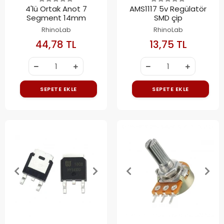
4'lü Ortak Anot 7
AMS1117 5v Regülatör
Segment 14mm
SMD çip
RhinoLab
RhinoLab
44,78 TL
13,75 TL
SEPETE EKLE
SEPETE EKLE