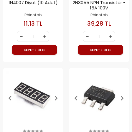
1N4007 Diyot (10 Adet)
2N3055 NPN Transistör -
15A 100V
RhinoLab
RhinoLab
11,13 TL
39,28 TL
SEPETE EKLE
SEPETE EKLE