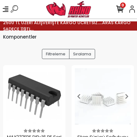
0
2500 TL ÜZERİ ALIŞVERİŞTE KARGO ÜCRETSİZ.....ARAS KARGO
SADECE 119TL...
Komponentler
Filtreleme
Sıralama
MAX232EPE DIP-16 RE Seri
Step Sürücü Soğutucu