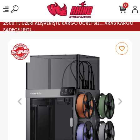
0
2500 TL ÜZERİ ALIŞVERİŞTE KARGO ÜCRETSİZ.....ARAS KARGO
SADECE 119TL...