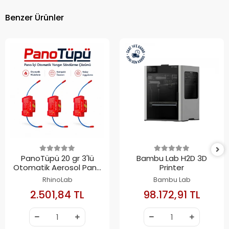
Benzer Ürünler
PanoTüpü 20 gr 3'lü
Bambu Lab H2D 3D
Otomatik Aerosol Pano
Printer
Yangın Söndürme Seti
RhinoLab
Bambu Lab
2.501,84 TL
98.172,91 TL