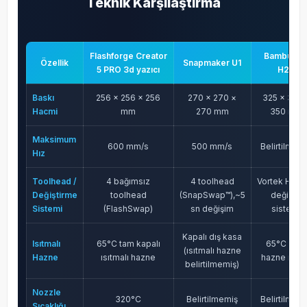
Teknik Karşılaştırma
Flashforge Creator
Bambu La
Özellik
Snapmaker U1
5 PRO 3d yazıcı
H2C
Baskı
256 × 256 × 256
270 × 270 ×
325 × 325 
Hacmi
mm
270 mm
350 mm
Maksimum
600 mm/s
500 mm/s
Belirtilmem
Hız
Toolhead /
4 bağımsız
4 toolhead
Vortek Hote
Değiştirme
toolhead
(SnapSwap™),~5
değişim
Sistemi
(FlashSwap)
sn değişim
sistemi
Kapalı dış kasa
Isıtmalı
65°C tam kapalı
65°C aktif
(ısıtmalı hazne
Hazne
ısıtmalı hazne
hazne ısıt
belirtilmemiş)
Nozzle
320°C
Belirtilmemiş
Belirtilmem
Sıcaklığı