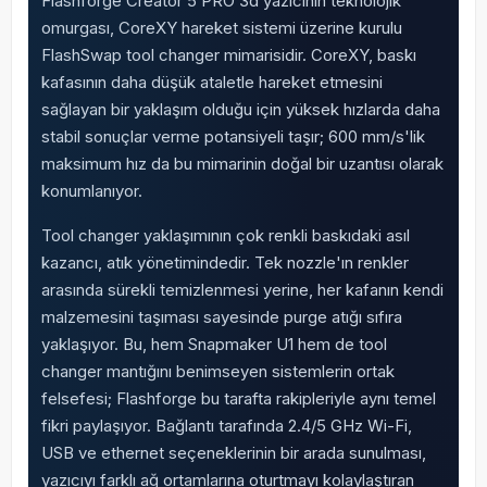
Flashforge Creator 5 PRO 3d yazıcının teknolojik
omurgası, CoreXY hareket sistemi üzerine kurulu
FlashSwap tool changer mimarisidir. CoreXY, baskı
kafasının daha düşük ataletle hareket etmesini
sağlayan bir yaklaşım olduğu için yüksek hızlarda daha
stabil sonuçlar verme potansiyeli taşır; 600 mm/s'lik
maksimum hız da bu mimarinin doğal bir uzantısı olarak
konumlanıyor.
Tool changer yaklaşımının çok renkli baskıdaki asıl
kazancı, atık yönetimindedir. Tek nozzle'ın renkler
arasında sürekli temizlenmesi yerine, her kafanın kendi
malzemesini taşıması sayesinde purge atığı sıfıra
yaklaşıyor. Bu, hem Snapmaker U1 hem de tool
changer mantığını benimseyen sistemlerin ortak
felsefesi; Flashforge bu tarafta rakipleriyle aynı temel
fikri paylaşıyor. Bağlantı tarafında 2.4/5 GHz Wi-Fi,
USB ve ethernet seçeneklerinin bir arada sunulması,
yazıcıyı farklı ağ ortamlarına oturtmayı kolaylaştıran