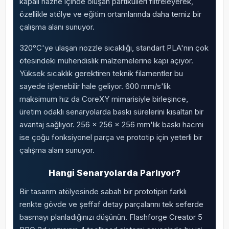
kapalı hazne içinde oluşan partikülleri filtreleyerek,
özellikle atölye ve eğitim ortamlarında daha temiz bir
çalışma alanı sunuyor.
320°C'ye ulaşan nozzle sıcaklığı, standart PLA'nın çok
ötesindeki mühendislik malzemelerine kapı açıyor.
Yüksek sıcaklık gerektiren teknik filamentler bu
sayede işlenebilir hale geliyor. 600 mm/s'lik
maksimum hız da CoreXY mimarisiyle birleşince,
üretim odaklı senaryolarda baskı sürelerini kısaltan bir
avantaj sağlıyor. 256 × 256 × 256 mm'lik baskı hacmi
ise çoğu fonksiyonel parça ve prototip için yeterli bir
çalışma alanı sunuyor.
Hangi Senaryolarda Parlıyor?
Bir tasarım atölyesinde sabah bir prototipin farklı
renkte gövde ve şeffaf detay parçalarını tek seferde
basmayı planladığınızı düşünün. Flashforge Creator 5