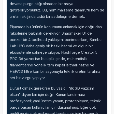
devasa purge atığı olmadan bir araya
getirebiliyorsunuz. Bu, hem malzeme tasarrufu hem de
üretim akışında ciddi bir sadeleşme demek.
Piyasada bu ürünün konumunu anlamak için doğrudan
rakiplerine bakmak gerekiyor. Snapmaker U1 de
benzer bir 4 toolhead yaklaşımı benimserken, Bambu
Lab H2C daha geniş bir baskı hacmi ve olgun bir
ekosistemle sahneye çıkıyor. Flashforge Creator 5
PRO 3d yazıcı ise bu üçlü içinde, mühendislik
filamentlerine yönelik tam kapalı ısıtmalı hazne ve
HEPA13 filtre kombinasyonuyla teknik üretim tarafına
net bir vurgu yapıyor.
Dürüst olmak gerekirse bu yazıcı, "ilk 3D yazıcım
olsun" diyen biri için değil. Konumlandırması
profesyonel; yani üretim yapan, prototipleyen, teknik
parça basan kullanıcılar için düşünülmüş. Eğer çok
renkli ya da çok malzemeli baskı sizin için bir merak