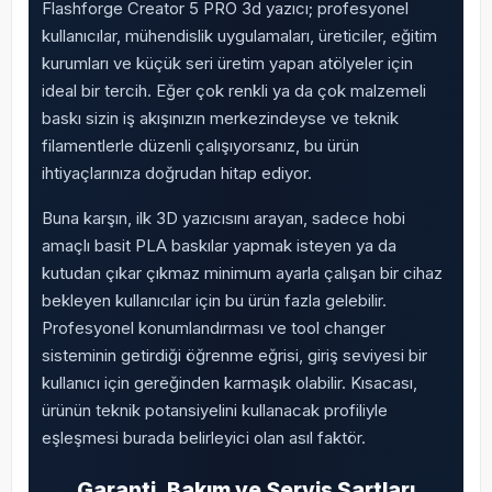
Flashforge Creator 5 PRO 3d yazıcı; profesyonel
kullanıcılar, mühendislik uygulamaları, üreticiler, eğitim
kurumları ve küçük seri üretim yapan atölyeler için
ideal bir tercih. Eğer çok renkli ya da çok malzemeli
baskı sizin iş akışınızın merkezindeyse ve teknik
filamentlerle düzenli çalışıyorsanız, bu ürün
ihtiyaçlarınıza doğrudan hitap ediyor.
Buna karşın, ilk 3D yazıcısını arayan, sadece hobi
amaçlı basit PLA baskılar yapmak isteyen ya da
kutudan çıkar çıkmaz minimum ayarla çalışan bir cihaz
bekleyen kullanıcılar için bu ürün fazla gelebilir.
Profesyonel konumlandırması ve tool changer
sisteminin getirdiği öğrenme eğrisi, giriş seviyesi bir
kullanıcı için gereğinden karmaşık olabilir. Kısacası,
ürünün teknik potansiyelini kullanacak profiliyle
eşleşmesi burada belirleyici olan asıl faktör.
Garanti, Bakım ve Servis Şartları