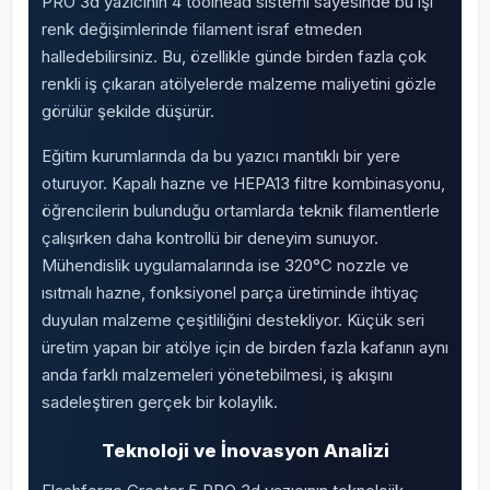
PRO 3d yazıcının 4 toolhead sistemi sayesinde bu işi
renk değişimlerinde filament israf etmeden
halledebilirsiniz. Bu, özellikle günde birden fazla çok
renkli iş çıkaran atölyelerde malzeme maliyetini gözle
görülür şekilde düşürür.
Eğitim kurumlarında da bu yazıcı mantıklı bir yere
oturuyor. Kapalı hazne ve HEPA13 filtre kombinasyonu,
öğrencilerin bulunduğu ortamlarda teknik filamentlerle
çalışırken daha kontrollü bir deneyim sunuyor.
Mühendislik uygulamalarında ise 320°C nozzle ve
ısıtmalı hazne, fonksiyonel parça üretiminde ihtiyaç
duyulan malzeme çeşitliliğini destekliyor. Küçük seri
üretim yapan bir atölye için de birden fazla kafanın aynı
anda farklı malzemeleri yönetebilmesi, iş akışını
sadeleştiren gerçek bir kolaylık.
Teknoloji ve İnovasyon Analizi