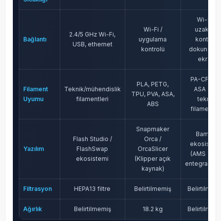
Wi-Fi /
Wi-Fi /
uzaktan
2.4/5 GHz Wi-Fi,
Bağlantı
uygulama
kontrol,
USB, ethernet
kontrolü
dokunmati
ekran
PA-CF, PC
PLA, PETG,
Filament
Teknik/mühendislik
ASA gibi
TPU, PVA, ASA,
Uyumu
filamentleri
teknik
ABS
filamentle
Snapmaker
Bambu
Flash Studio /
Orca /
ekosistem
Yazılım
FlashSwap
OrcaSlicer
(AMS 2 Pr
ekosistemi
(Klipper açık
entegrasyon
kaynak)
Filtrasyon
HEPA13 filtre
Belirtilmemiş
Belirtilmem
Ağırlık
Belirtilmemiş
18.2 kg
Belirtilmem