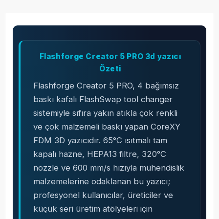
Flashforge Creator 5 PRO 3d yazıcı
Özeti
Flashforge Creator 5 PRO, 4 bağımsız
baskı kafalı FlashSwap tool changer
sistemiyle sıfıra yakın atıkla çok renkli
ve çok malzemeli baskı yapan CoreXY
FDM 3D yazıcıdır. 65°C ısıtmalı tam
kapalı hazne, HEPA13 filtre, 320°C
nozzle ve 600 mm/s hızıyla mühendislik
malzemelerine odaklanan bu yazıcı;
profesyonel kullanıcılar, üreticiler ve
küçük seri üretim atölyeleri için