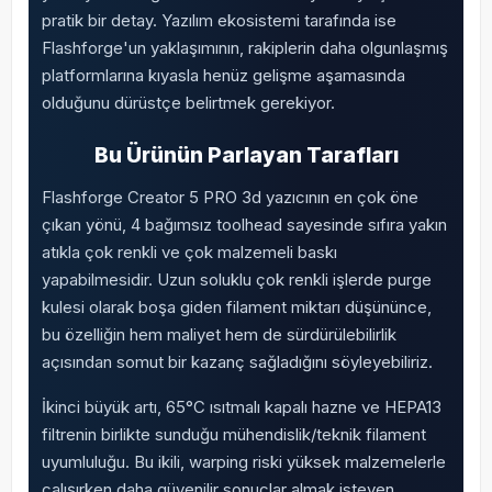
pratik bir detay. Yazılım ekosistemi tarafında ise
Flashforge'un yaklaşımının, rakiplerin daha olgunlaşmış
platformlarına kıyasla henüz gelişme aşamasında
olduğunu dürüstçe belirtmek gerekiyor.
Bu Ürünün Parlayan Tarafları
Flashforge Creator 5 PRO 3d yazıcının en çok öne
çıkan yönü, 4 bağımsız toolhead sayesinde sıfıra yakın
atıkla çok renkli ve çok malzemeli baskı
yapabilmesidir. Uzun soluklu çok renkli işlerde purge
kulesi olarak boşa giden filament miktarı düşününce,
bu özelliğin hem maliyet hem de sürdürülebilirlik
açısından somut bir kazanç sağladığını söyleyebiliriz.
İkinci büyük artı, 65°C ısıtmalı kapalı hazne ve HEPA13
filtrenin birlikte sunduğu mühendislik/teknik filament
uyumluluğu. Bu ikili, warping riski yüksek malzemelerle
çalışırken daha güvenilir sonuçlar almak isteyen