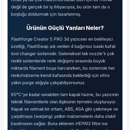
değil de gerçek bir iş ihtiyacıysa, bu ürün tam da o
boşluğu doldurmak için tasarlanmış.
Ürünün Güçlü Yanları Neler?
Flashforge Creator 5 PRO 3d yazıcının en belirleyici
özelliği, FlashSwap adı verilen 4 bağımsız baskı kafalı
tool changer sistemidir. Geleneksel tek nozzle'lı çok
renkli sistemlerde renk değişimi sırasında büyük
miktarda filament boşa harcanırken, bu sistemde her
renk/malzeme kendi kafasında beklediği için sıfıra
yakın purge atığıyla çalışabiliyorsunuz.
65°C'ye kadar ısınabilen tam kapalı hazne, bu yazıcının
teknik filamentlerle olan ilişkisinin temelini oluşturuyor.
Kapalı ve ısıtmalı bir ortam, ABS, ASA gibi çekmeye ve
çarpılmaya (warping) yatkın malzemelerin daha stabil
basılmasını sağlar. Buna eklenen HEPA13 filtre ise