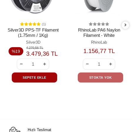
(1)
Silver3D PPS-TF Filament
RhinoLab PA6 Naylon
(1.75mm / 1Kg)
Filament - White
Silver3D
RhinoLab
4.270,56 TL
1.156,77 TL
%19
3.479,36 TL
SEPETE EKLE
STOKTA YOK
Hızlı Teslimat