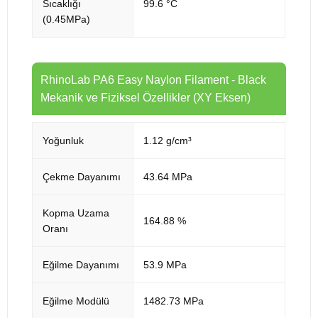
Sıcaklığı
99.6 °C
(0.45MPa)
RhinoLab PA6 Easy Naylon Filament - Black
Mekanik ve Fiziksel Özellikler (XY Eksen)
Yoğunluk
1.12 g/cm³
Çekme Dayanımı
43.64 MPa
Kopma Uzama
164.88 %
Oranı
Eğilme Dayanımı
53.9 MPa
Eğilme Modülü
1482.73 MPa