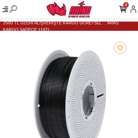
0
2500 TL ÜZERİ ALIŞVERİŞTE KARGO ÜCRETSİZ.....ARAS
KARGO SADECE 119TL...