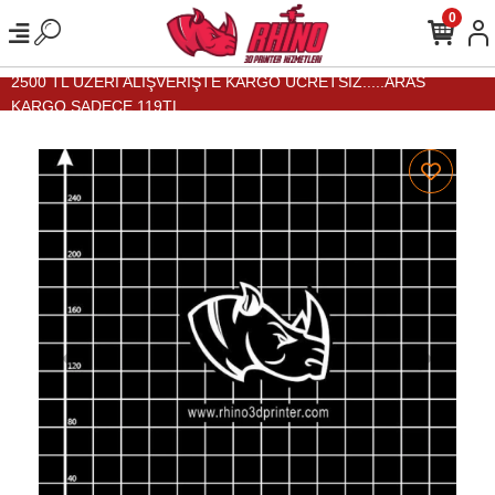
0
2500 TL ÜZERİ ALIŞVERİŞTE KARGO ÜCRETSİZ.....ARAS
KARGO SADECE 119TL...