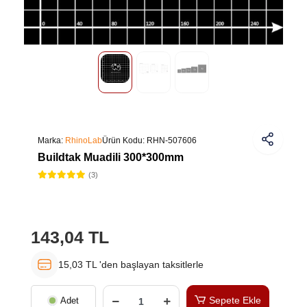
Marka:
RhinoLab
Ürün Kodu:
RHN-507606
Buildtak Muadili 300*300mm
(3)
143,04 TL
15,03 TL 'den başlayan taksitlerle
Sepete Ekle
Adet