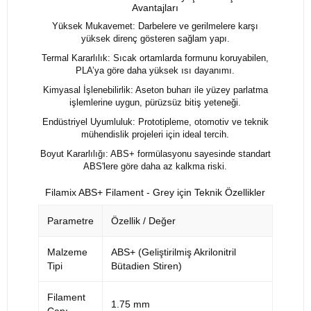
Avantajları
Yüksek Mukavemet: Darbelere ve gerilmelere karşı
yüksek direnç gösteren sağlam yapı.
Termal Kararlılık: Sıcak ortamlarda formunu koruyabilen,
PLA’ya göre daha yüksek ısı dayanımı.
Kimyasal İşlenebilirlik: Aseton buharı ile yüzey parlatma
işlemlerine uygun, pürüzsüz bitiş yeteneği.
Endüstriyel Uyumluluk: Prototipleme, otomotiv ve teknik
mühendislik projeleri için ideal tercih.
Boyut Kararlılığı: ABS+ formülasyonu sayesinde standart
ABS'lere göre daha az kalkma riski.
Filamix ABS+ Filament - Grey için Teknik Özellikler
Parametre
Özellik / Değer
Malzeme
ABS+ (Geliştirilmiş Akrilonitril
Tipi
Bütadien Stiren)
Filament
1.75 mm
Çapı