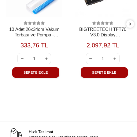
10 Adet 26x34cm Vakum
BIGTREETECH TFT70
Torbası ve Pompa -
V3.0 Display
FİLAMENT UYUMLU
(Kullanılmamış+Kablosuz+Kut
333,76 TL
2.097,92 TL
DEĞİLDİR
OUTLET
SEPETE EKLE
SEPETE EKLE
Hızlı Teslimat