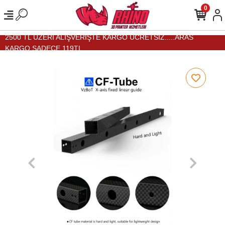
0
2500 TL ÜZERİ ALIŞVERİŞTE KARGO ÜCRETSİZ.....ARAS
KARGO SADECE 119TL...