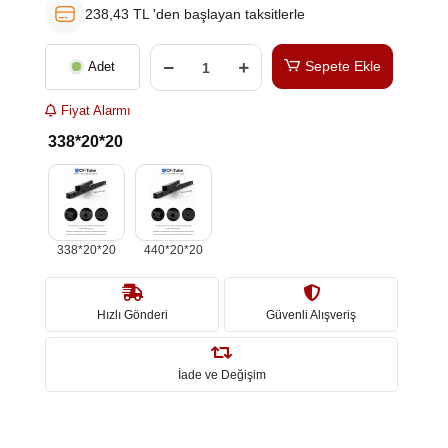
238,43 TL 'den başlayan taksitlerle
Sepete Ekle
Adet
Fiyat Alarmı
338*20*20
338*20*20
440*20*20
Hızlı Gönderi
Güvenli Alışveriş
İade ve Değişim