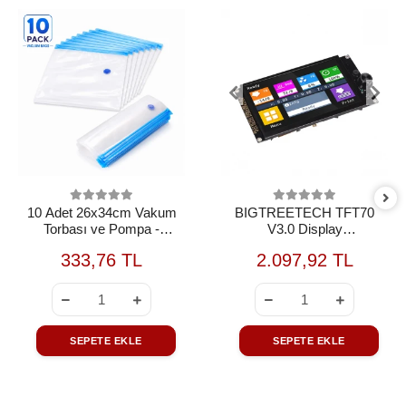
10 Adet 26x34cm Vakum
BIGTREETECH TFT70
Torbası ve Pompa -
V3.0 Display
FİLAMENT UYUMLU
(Kullanılmamış+Kablosuz+Kut
333,76 TL
2.097,92 TL
DEĞİLDİR
OUTLET
SEPETE EKLE
SEPETE EKLE