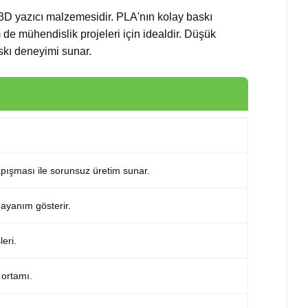
3D yazıcı malzemesidir. PLA'nın kolay baskı
m de mühendislik projeleri için idealdir. Düşük
skı deneyimi sunar.
ışması ile sorunsuz üretim sunar.
dayanım gösterir.
eri.
 ortamı.