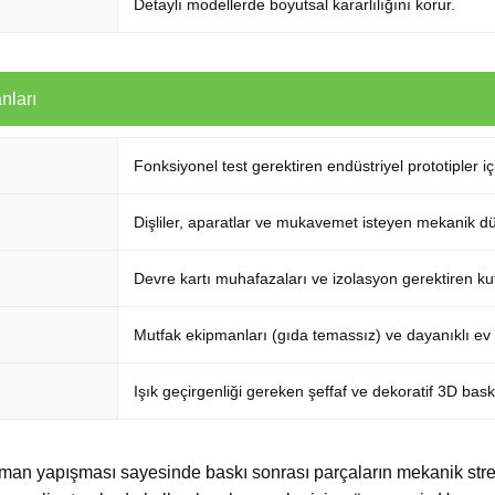
Detaylı modellerde boyutsal kararlılığını korur.
nları
Fonksiyonel test gerektiren endüstriyel prototipler içi
Dişliler, aparatlar ve mukavemet isteyen mekanik d
Devre kartı muhafazaları ve izolasyon gerektiren kut
Mutfak ekipmanları (gıda temassız) ve dayanıklı ev
Işık geçirgenliği gereken şeffaf ve dekoratif 3D baskı
n yapışması sayesinde baskı sonrası parçaların mekanik stres 