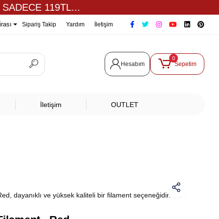
 SADECE 119TL...
irası
Sipariş Takip
Yardım
İletişim
0
Hesabım
Sepetim
İletişim
OUTLET
, dayanıklı ve yüksek kaliteli bir filament seçeneğidir.