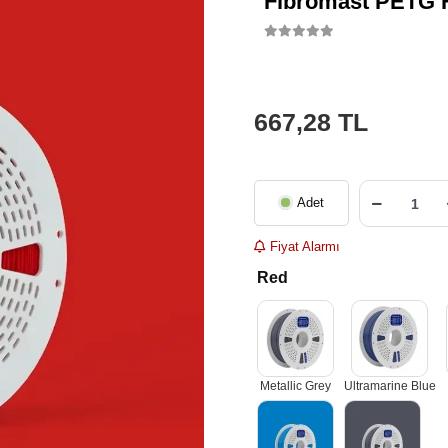
Fibromast PETG F
667,28 TL
Adet
Fiyat Alarmı
Red
Metallic Grey
Ultramarine Blue