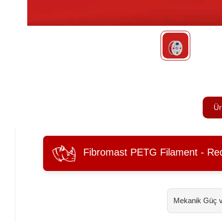
Ür
Fibromast PETG Filament - Re
Mekanik Güç ve