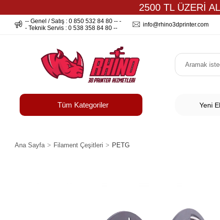
2500 TL ÜZERİ A
-- Genel / Satış : 0 850 532 84 80 -- -
info@rhino3dprinter.com
- Teknik Servis : 0 538 358 84 80 --
Tüm Kategoriler
Yeni E
Ana Sayfa
Filament Çeşitleri
PETG