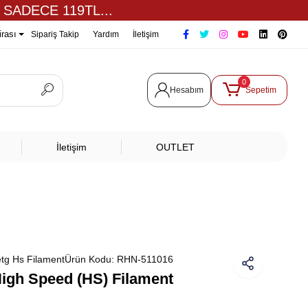
 SADECE 119TL...
irası
Sipariş Takip
Yardım
İletişim
0
Hesabım
Sepetim
İletişim
OUTLET
tg Hs Filament
Ürün Kodu:
RHN-511016
gh Speed (HS) Filament