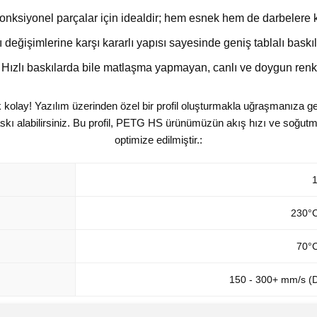
nksiyonel parçalar için idealdir; hem esnek hem de darbelere ka
ı değişimlerine karşı kararlı yapısı sayesinde geniş tablalı bas
Hızlı baskılarda bile matlaşma yapmayan, canlı ve doygun renk 
kolay! Yazılım üzerinden özel bir profil oluşturmakla uğraşmanıza 
baskı alabilirsiniz. Bu profil, PETG HS ürünümüzün akış hızı ve soğu
optimize edilmiştir.:
230°C
70°C
150 - 300+ mm/s (D