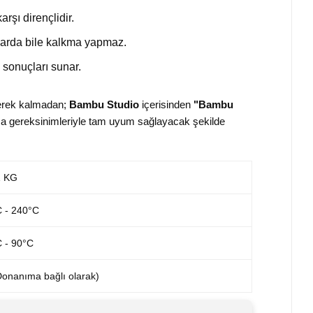
rşı dirençlidir.
kılarda bile kalkma yapmaz.
sonuçları sunar.
gerek kalmadan;
Bambu Studio
içerisinden
"Bambu
tma gereksinimleriyle tam uyum sağlayacak şekilde
1 KG
 - 240°C
 - 90°C
onanıma bağlı olarak)