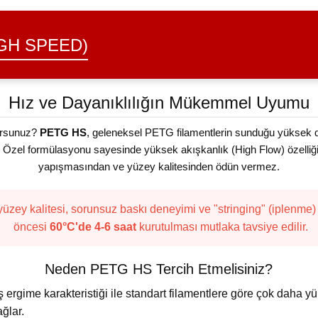
GH SPEED)
Hız ve Dayanıklılığın Mükemmel Uyumu
yorsunuz?
PETG HS
, geleneksel PETG filamentlerin sunduğu yüksek dar
yor. Özel formülasyonu sayesinde yüksek akışkanlık (High Flow) özelliği
yapışmasından ve yüzey kalitesinden ödün vermez.
yüzey kalitesi, sorunsuz baskı deneyimi ve "stringing" (iplenme
öncesi
60°C'de 4-6 saat
kurutulması mutlaka tavsiye edilir.
Neden PETG HS Tercih Etmelisiniz?
iş ergime karakteristiği ile standart filamentlere göre çok daha
ğlar.