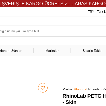
LIŞVERİŞTE KARGO ÜCRETSİZ.....ARAS KARGO
TRY - Türk L
klenen Ürünler
Markalar
Sipariş Takip
Marka:
RhinoLab
Rhinolab Pe
RhinoLab PETG Hi
- Skin