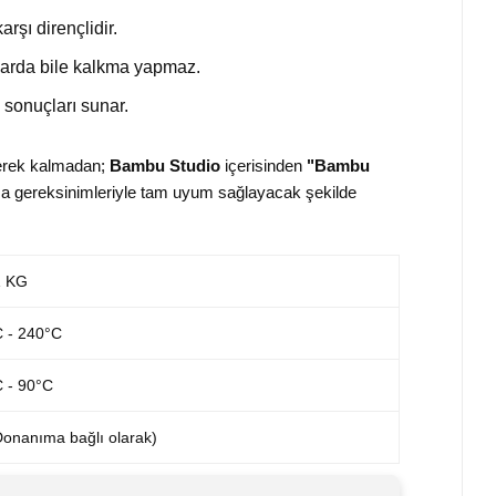
rşı dirençlidir.
kılarda bile kalkma yapmaz.
sonuçları sunar.
gerek kalmadan;
Bambu Studio
içerisinden
"Bambu
tma gereksinimleriyle tam uyum sağlayacak şekilde
1 KG
 - 240°C
 - 90°C
onanıma bağlı olarak)