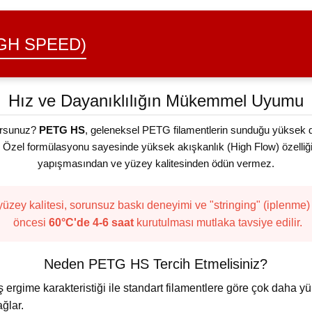
GH SPEED)
Hız ve Dayanıklılığın Mükemmel Uyumu
yorsunuz?
PETG HS
, geleneksel PETG filamentlerin sunduğu yüksek dar
yor. Özel formülasyonu sayesinde yüksek akışkanlık (High Flow) özelliği
yapışmasından ve yüzey kalitesinden ödün vermez.
yüzey kalitesi, sorunsuz baskı deneyimi ve "stringing" (iplenme
öncesi
60°C'de 4-6 saat
kurutulması mutlaka tavsiye edilir.
Neden PETG HS Tercih Etmelisiniz?
iş ergime karakteristiği ile standart filamentlere göre çok daha
ğlar.