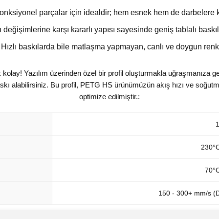
nksiyonel parçalar için idealdir; hem esnek hem de darbelere ka
ı değişimlerine karşı kararlı yapısı sayesinde geniş tablalı bas
Hızlı baskılarda bile matlaşma yapmayan, canlı ve doygun renk 
kolay! Yazılım üzerinden özel bir profil oluşturmakla uğraşmanıza 
baskı alabilirsiniz. Bu profil, PETG HS ürünümüzün akış hızı ve soğu
optimize edilmiştir.:
230°C
70°C
150 - 300+ mm/s (D