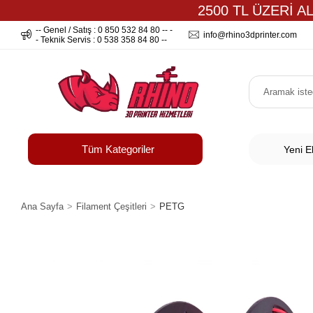
2500 TL ÜZERİ A
-- Genel / Satış : 0 850 532 84 80 -- -
info@rhino3dprinter.com
- Teknik Servis : 0 538 358 84 80 --
Tüm Kategoriler
Yeni E
Ana Sayfa
Filament Çeşitleri
PETG