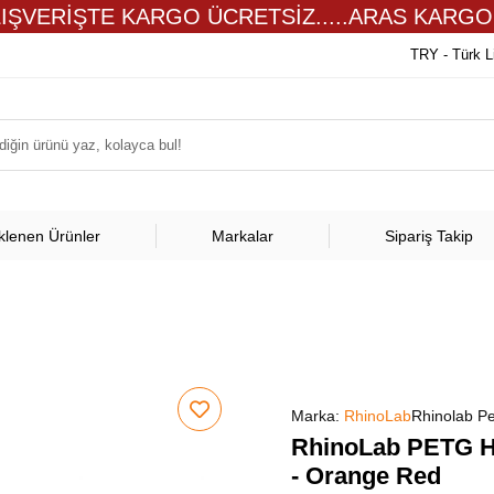
LIŞVERİŞTE KARGO ÜCRETSİZ.....ARAS KARGO
TRY - Türk L
klenen Ürünler
Markalar
Sipariş Takip
Marka:
RhinoLab
Rhinolab Pe
RhinoLab PETG Hi
- Orange Red