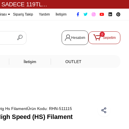
 SADECE 119TL...
irası
Sipariş Takip
Yardım
İletişim
0
Hesabım
Sepetim
İletişim
OUTLET
tg Hs Filament
Ürün Kodu:
RHN-511115
gh Speed (HS) Filament