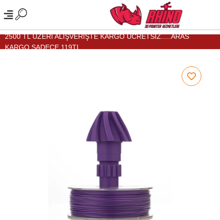
2500 TL ÜZERİ ALIŞVERİŞTE KARGO ÜCRETSİZ.....ARAS
KARGO SADECE 119TL...