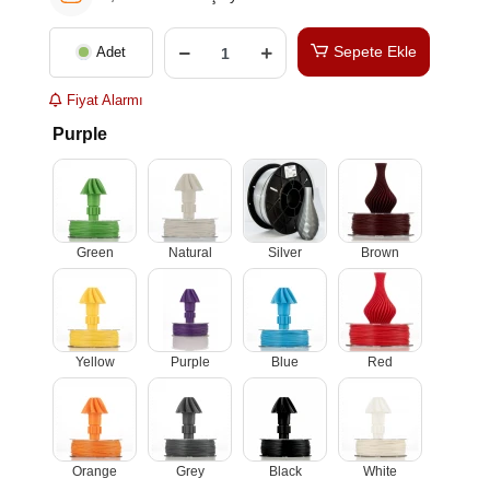
Sepete Ekle
Adet
Fiyat Alarmı
Purple
Green
Natural
Silver
Brown
Yellow
Purple
Blue
Red
Orange
Grey
Black
White