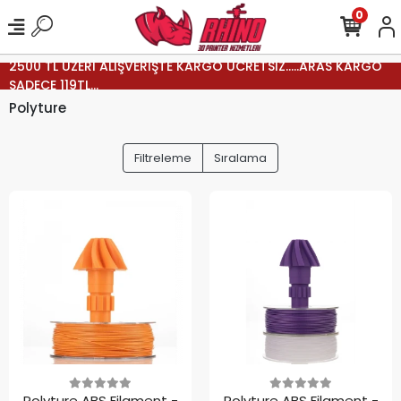
0
2500 TL ÜZERİ ALIŞVERİŞTE KARGO ÜCRETSİZ.....ARAS KARGO
SADECE 119TL...
Polyture
Filtreleme
Sıralama
Polyture ABS Filament -
Polyture ABS Filament -