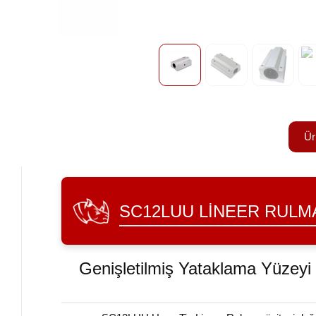
Ür
SC12LUU LINEER RULM
Genişletilmiş Yataklama Yüzeyi 