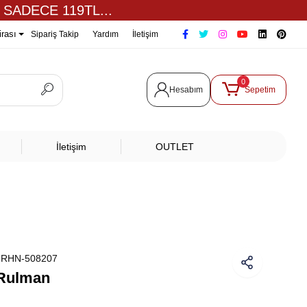
 SADECE 119TL...
irası
Sipariş Takip
Yardım
İletişim
0
Hesabım
Sepetim
İletişim
OUTLET
:
RHN-508207
Rulman