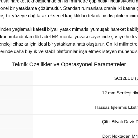
l hareket teknolojilerinde on iki milimetre çapındaki indüksiyonlu m
nel bir yataklama çözümüdür. Standart rulmanlara oranla iki katına çı
iş bir yüzeye dağıtarak eksenel kaçıklıkları teknik bir disiplinle minim
nden yağlamalı kafesli bilyalı yatak mimarisi yumuşak hareket kabiliye
de konumlandırılan dört adet M4 montaj yuvası sayesinde şasiye hızlı ve
knoloji cihazlar için ideal bir yataklama hattı oluşturur. On iki milime
inde daha büyük ve stabil platformlar inşa etmek isteyen mühendisler i
Teknik Özellikler ve Operasyonel Parametreler
SC12LUU (Uz
12 mm Sertleştiril
Hassas İşlenmiş Ekst
Çiftli Bilyalı Devi
Dört Noktadan M4 