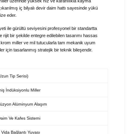
iller üzerinde yüksek hız ve kararlılıkla kayma
karılmış iç bilyalı devir daim hattı sayesinde yükü
ize eder.
ti ile gürültü seviyesini profesyonel bir standartta
 rijit bir şekilde entegre edilebilen tasarımı hassas
tre krom miller ve mil tutucularla tam mekanik uyum
çin tasarlanmış stratejik bir teknik bileşendir.
un Tip Serisi)
miş İndüksiyonlu Miller
rüzyon Alüminyum Alaşım
r Daim Ve Kafes Sistemi
Vida Bağlantı Yuvası