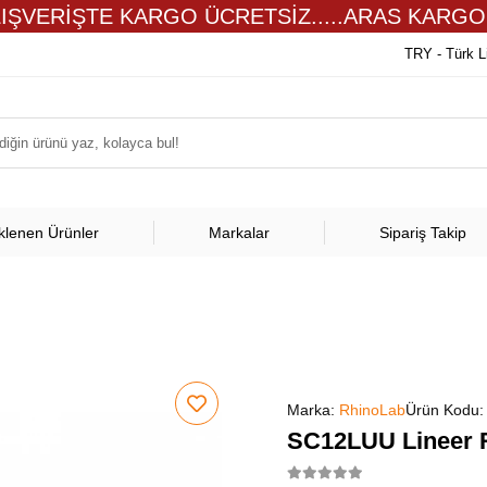
LIŞVERİŞTE KARGO ÜCRETSİZ.....ARAS KARGO
TRY - Türk L
klenen Ürünler
Markalar
Sipariş Takip
Marka:
RhinoLab
Ürün Kodu
SC12LUU Lineer 