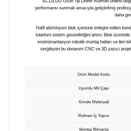
SC12LUU Uzun Tip Lineer Rulman ünitesi doğrusa
performansı sunmak amacıyla geliştirilmiş profesyo
daha gen
Hafif alüminyum blok içerisine entegre edilen kendi
tutarken sistem güvenilirliğini artırır. Blok üzerin
enstrümantasyon robotik montaj hatları ve ileri te
sergileyen bu donanım CNC ve 3D yazıcı projeler
Ürün Model Kodu
Uyumlu Mil Çapı
Gövde Materyali
Rulman İç Yapısı
Montaj Mimarisi