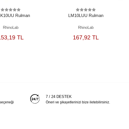
K10UU Rulman
LM10LUU Rulman
RhinoLab
RhinoLab
SEPETE
SEPETE
153,19 TL
167,92 TL
EKLE
EKLE
7 / 24 DESTEK
 seçeneği
Öneri ve şikayetlerinizi bize iletebilirsiniz.