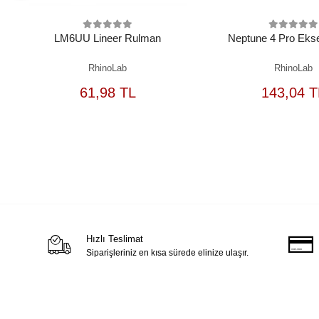
LM6UU Lineer Rulman
Neptune 4 Pro Ekse
RhinoLab
RhinoLab
SEPETE
S
61,98 TL
143,04 T
EKLE
Hızlı Teslimat
Siparişleriniz en kısa sürede elinize ulaşır.