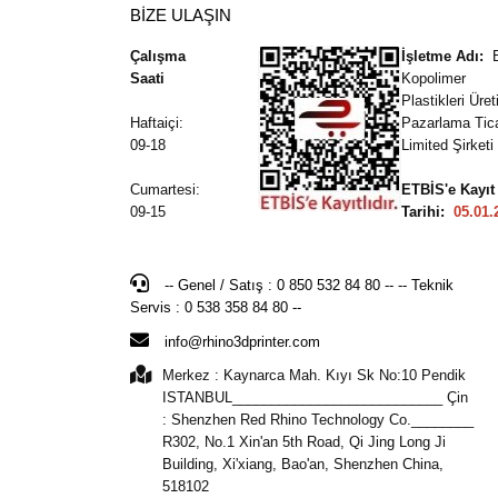
BİZE ULAŞIN
Çalışma
İşletme Adı:
Saati
Kopolimer
Plastikleri Üre
Haftaiçi:
Pazarlama Tic
09-18
Limited Şirketi
Cumartesi:
ETBİS'e Kayıt
09-15
Tarihi:
05.01.
-- Genel / Satış : 0 850 532 84 80 -- -- Teknik
Servis : 0 538 358 84 80 --
info@rhino3dprinter.com
Merkez : Kaynarca Mah. Kıyı Sk No:10 Pendik
ISTANBUL___________________________ Çin
: Shenzhen Red Rhino Technology Co.________
R302, No.1 Xin'an 5th Road, Qi Jing Long Ji
Building, Xi'xiang, Bao'an, Shenzhen China,
518102