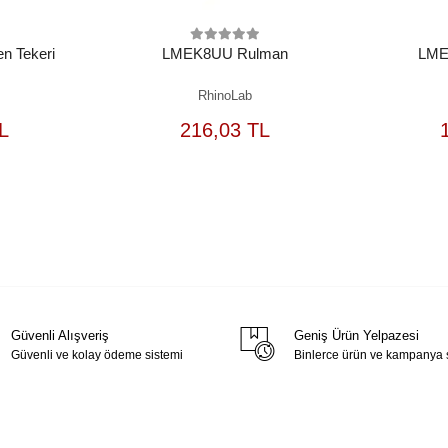
n Tekeri
LMEK8UU Rulman
LME
RhinoLab
EPETE
SEPETE
L
216,03 TL
EKLE
EKLE
Güvenli Alışveriş
Geniş Ürün Yelpazesi
Güvenli ve kolay ödeme sistemi
Binlerce ürün ve kampanya