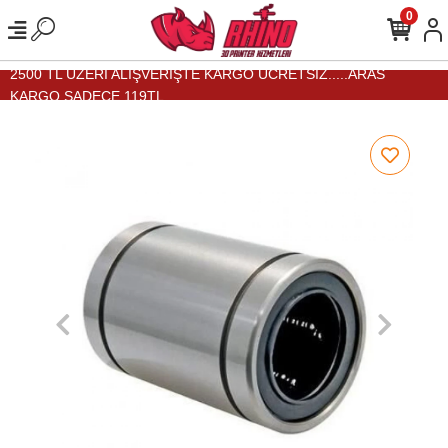
0
2500 TL ÜZERİ ALIŞVERİŞTE KARGO ÜCRETSİZ.....ARAS
KARGO SADECE 119TL...