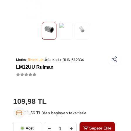
Marka:
RhinoLab
Ürün Kodu:
RHN-512334
LM12UU Rulman
109,98 TL
11,56 TL 'den başlayan taksitlerle
Sepete Ekle
Adet