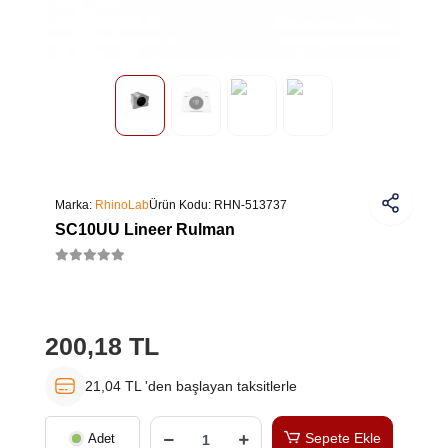
Marka:
RhinoLab
Ürün Kodu:
RHN-513737
SC10UU Lineer Rulman
200,18 TL
21,04 TL 'den başlayan taksitlerle
Sepete Ekle
Adet