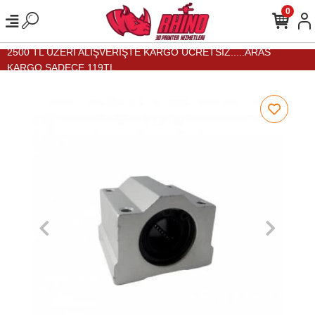
0
2500 TL ÜZERİ ALIŞVERİŞTE KARGO ÜCRETSİZ.....ARAS
KARGO SADECE 119TL...