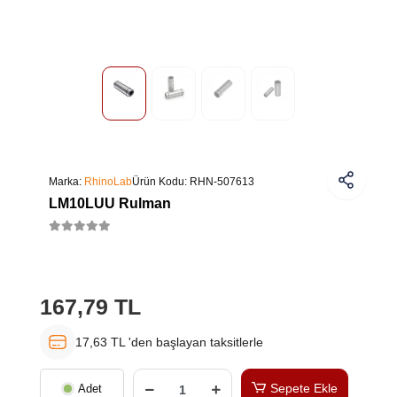
Marka:
RhinoLab
Ürün Kodu:
RHN-507613
LM10LUU Rulman
167,79 TL
17,63 TL 'den başlayan taksitlerle
Sepete Ekle
Adet