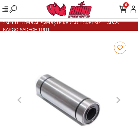
0
2500 TL ÜZERİ ALIŞVERİŞTE KARGO ÜCRETSİZ.....ARAS
KARGO SADECE 119TL...