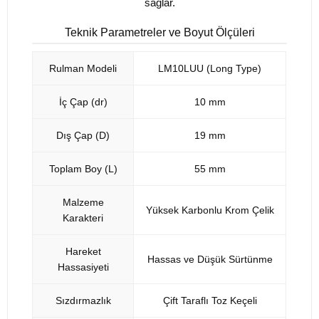
sağlar.
Teknik Parametreler ve Boyut Ölçüleri
Rulman Modeli
LM10LUU (Long Type)
İç Çap (dr)
10 mm
Dış Çap (D)
19 mm
Toplam Boy (L)
55 mm
Malzeme
Yüksek Karbonlu Krom Çelik
Karakteri
Hareket
Hassas ve Düşük Sürtünme
Hassasiyeti
Sızdırmazlık
Çift Taraflı Toz Keçeli