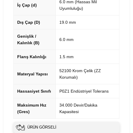
6.0 mm (Hassas Mil
İç Çap (d)
Uyumluluğu)
Dış Çap (D)
19.0 mm
Genişlik /
6.0 mm
Kalınlık (B)
Flanş Kalınlığı
1.5 mm
52100 Krom Çelik (ZZ
Materyal Yapısı
Korumalı)
Hassasiyet Sınıfı
P0Z1 Endüstriyel Tolerans
Maksimum Hız
34.000 Devir/Dakika
(Gres)
Kapasitesi
ÜRÜN GÖRSELI