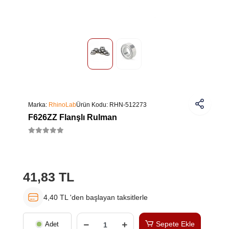
Marka:
RhinoLab
Ürün Kodu:
RHN-512273
F626ZZ Flanşlı Rulman
41,83 TL
4,40 TL 'den başlayan taksitlerle
Sepete Ekle
Adet