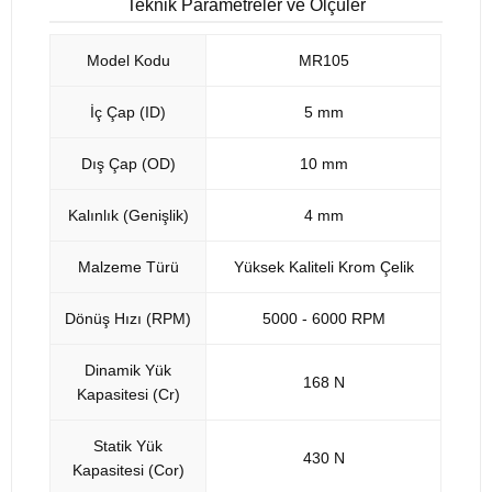
Teknik Parametreler ve Ölçüler
Model Kodu
MR105
İç Çap (ID)
5 mm
Dış Çap (OD)
10 mm
Kalınlık (Genişlik)
4 mm
Malzeme Türü
Yüksek Kaliteli Krom Çelik
Dönüş Hızı (RPM)
5000 - 6000 RPM
Dinamik Yük
168 N
Kapasitesi (Cr)
Statik Yük
430 N
Kapasitesi (Cor)