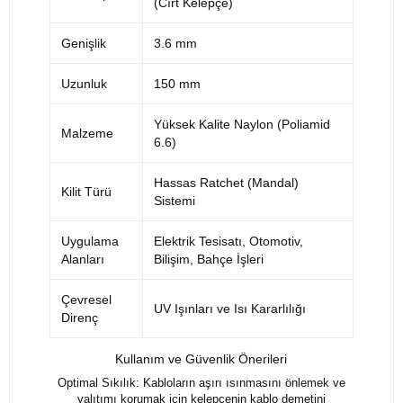
(Cırt Kelepçe)
Genişlik
3.6 mm
Uzunluk
150 mm
Yüksek Kalite Naylon (Poliamid
Malzeme
6.6)
Hassas Ratchet (Mandal)
Kilit Türü
Sistemi
Uygulama
Elektrik Tesisatı, Otomotiv,
Alanları
Bilişim, Bahçe İşleri
Çevresel
UV Işınları ve Isı Kararlılığı
Direnç
Kullanım ve Güvenlik Önerileri
Optimal Sıkılık: Kabloların aşırı ısınmasını önlemek ve
yalıtımı korumak için kelepçenin kablo demetini