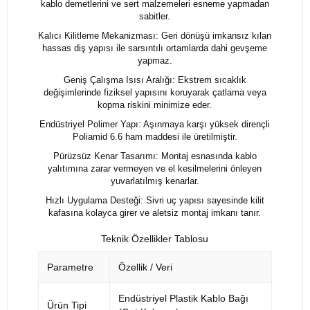
kablo demetlerini ve sert malzemeleri esneme yapmadan
sabitler.
Kalıcı Kilitleme Mekanizması: Geri dönüşü imkansız kılan
hassas diş yapısı ile sarsıntılı ortamlarda dahi gevşeme
yapmaz.
Geniş Çalışma Isısı Aralığı: Ekstrem sıcaklık
değişimlerinde fiziksel yapısını koruyarak çatlama veya
kopma riskini minimize eder.
Endüstriyel Polimer Yapı: Aşınmaya karşı yüksek dirençli
Poliamid 6.6 ham maddesi ile üretilmiştir.
Pürüzsüz Kenar Tasarımı: Montaj esnasında kablo
yalıtımına zarar vermeyen ve el kesilmelerini önleyen
yuvarlatılmış kenarlar.
Hızlı Uygulama Desteği: Sivri uç yapısı sayesinde kilit
kafasına kolayca girer ve aletsiz montaj imkanı tanır.
Teknik Özellikler Tablosu
Parametre
Özellik / Veri
Endüstriyel Plastik Kablo Bağı
Ürün Tipi