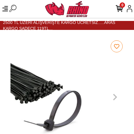
0
2500 TL ÜZERİ ALIŞVERİŞTE KARGO ÜCRETSİZ.....ARAS
KARGO SADECE 119TL...