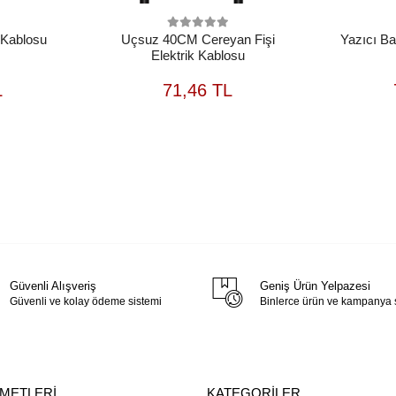
 Kablosu
Uçsuz 40CM Cereyan Fişi
Yazıcı Ba
Elektrik Kablosu
EPETE
SEPETE
L
71,46 TL
EKLE
EKLE
Güvenli Alışveriş
Geniş Ürün Yelpazesi
Güvenli ve kolay ödeme sistemi
Binlerce ürün ve kampanya
ZMETLERİ
KATEGORİLER