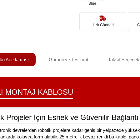
Blue
Hızlı Gönderi
G
ün Açıklaması
Garanti ve Teslimat
Taksit Seçenekl
LI MONTAJ KABLOSU
ik Projeler İçin Esnek ve Güvenilir Bağlan
nik devrelerden robotik projelere kadar geniş bir yelpazede yüksek i
lanlarda kolayca form alabilir. 25 metrelik beyaz renkli bu kablo, pano 