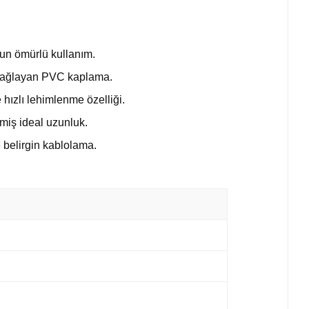
zun ömürlü kullanım.
ma sağlayan PVC kaplama.
hızlı lehimlenme özelliği.
lmiş ideal uzunluk.
e belirgin kablolama.