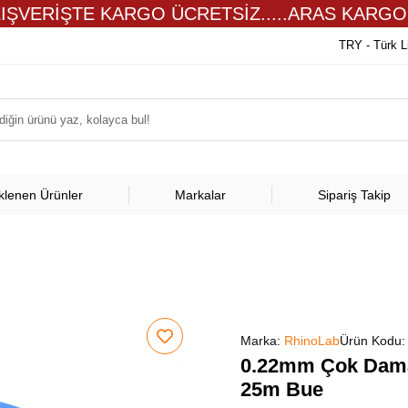
LIŞVERİŞTE KARGO ÜCRETSİZ.....ARAS KARGO
TRY - Türk L
klenen Ürünler
Markalar
Sipariş Takip
Marka:
RhinoLab
Ürün Kodu
0.22mm Çok Damar
25m Bue