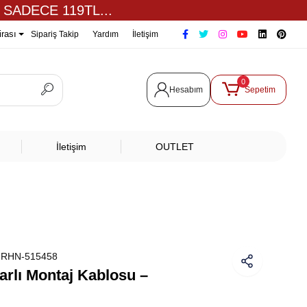
 SADECE 119TL...
irası
Sipariş Takip
Yardım
İletişim
0
Hesabım
Sepetim
İletişim
OUTLET
:
RHN-515458
lı Montaj Kablosu –