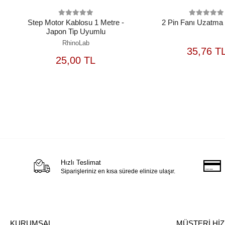
Step Motor Kablosu 1 Metre -
2 Pin Fanı Uzatma
Japon Tip Uyumlu
RhinoLab
S
35,76 T
SEPETE
25,00 TL
EKLE
Hızlı Teslimat
Siparişleriniz en kısa sürede elinize ulaşır.
KURUMSAL
MÜŞTERİ Hİ