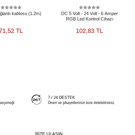
ğlantı kablosu (1.2m)
DC 5 Volt - 24 Volt - 6 Amper
RGB Led Kontrol Cihazı
SEPETE
SEPETE
71,52 TL
102,83 TL
EKLE
EKLE
7 / 24 DESTEK
 seçeneği
Öneri ve şikayetlerinizi bize iletebilirsiniz.
BİZE ULAŞIN