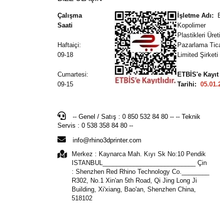
Çalışma
İşletme Adı:
Saati
Kopolimer
Plastikleri Üre
Haftaiçi:
Pazarlama Tic
09-18
Limited Şirketi
Cumartesi:
ETBİS'e Kayıt
09-15
Tarihi:
05.01.
-- Genel / Satış : 0 850 532 84 80 -- -- Teknik
Servis : 0 538 358 84 80 --
info@rhino3dprinter.com
Merkez : Kaynarca Mah. Kıyı Sk No:10 Pendik
ISTANBUL___________________________ Çin
: Shenzhen Red Rhino Technology Co.________
R302, No.1 Xin'an 5th Road, Qi Jing Long Ji
Building, Xi'xiang, Bao'an, Shenzhen China,
518102