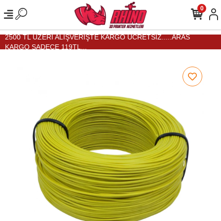
0
2500 TL ÜZERİ ALIŞVERİŞTE KARGO ÜCRETSİZ.....ARAS
KARGO SADECE 119TL...