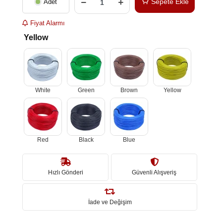
Sepete Ekle
Adet
Fiyat Alarmı
Yellow
White
Green
Brown
Yellow
Red
Black
Blue
Hızlı Gönderi
Güvenli Alışveriş
İade ve Değişim