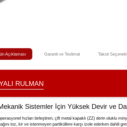
ün Açıklaması
Garanti ve Teslimat
Taksit Seçenekl
LYALI RULMAN
ekanik Sistemler İçin Yüksek Devir ve Day
asyonel hızları birleştiren, çift metal kapaklı (ZZ) derin oluklu miny
tağını toz, kir ve istenmeyen partiküllere karşı izole ederken dahili gre