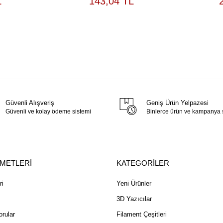
L
143,04 TL
EKLE
EKLE
Güvenli Alışveriş
Geniş Ürün Yelpazesi
Güvenli ve kolay ödeme sistemi
Binlerce ürün ve kampanya
ZMETLERİ
KATEGORİLER
ri
Yeni Ürünler
3D Yazıcılar
rular
Filament Çeşitleri