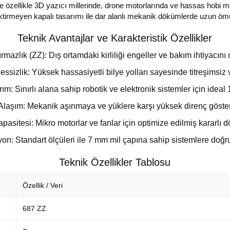
özellikle 3D yazıcı millerinde, drone motorlarında ve hassas hobi m
ktirmeyen kapalı tasarımı ile dar alanlı mekanik dökümlerde uzun ömü
Teknik Avantajlar ve Karakteristik Özellikler
ırmazlık (ZZ): Dış ortamdaki kirliliği engeller ve bakım ihtiyacını o
sizlik: Yüksek hassasiyetli bilye yolları sayesinde titreşimsiz 
m: Sınırlı alana sahip robotik ve elektronik sistemler için ideal
k Alaşım: Mekanik aşınmaya ve yüklere karşı yüksek direnç göster
asitesi: Mikro motorlar ve fanlar için optimize edilmiş kararlı d
on: Standart ölçüleri ile 7 mm mil çapına sahip sistemlere doğ
Teknik Özellikler Tablosu
Özellik / Veri
687 ZZ