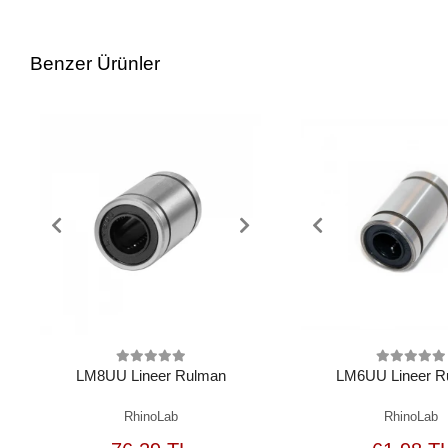
Benzer Ürünler
LM8UU Lineer Rulman
LM6UU Lineer R
RhinoLab
RhinoLab
SEPETE
S