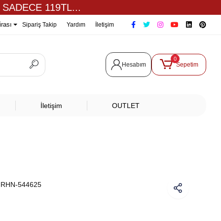
 SADECE 119TL...
irası
Sipariş Takip
Yardım
İletişim
0
Hesabım
Sepetim
İletişim
OUTLET
:
RHN-544625