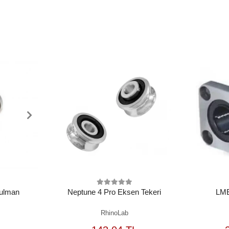
ulman
Neptune 4 Pro Eksen Tekeri
LM
RhinoLab
EPETE
SEPETE