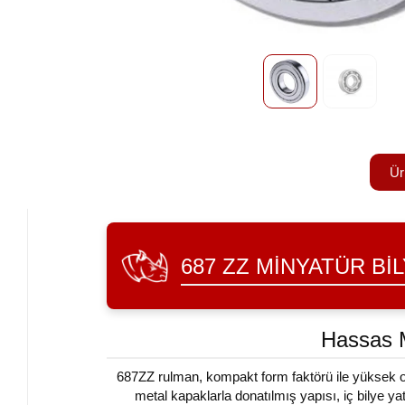
Ür
687 ZZ MINYATÜR BI
Hassas M
687ZZ rulman, kompakt form faktörü ile yüksek oper
metal kapaklarla donatılmış yapısı, iç bilye ya