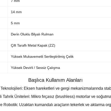
7 mm
14 mm
5 mm
Derin Oluklu Bilyalı Rulman
Çift Taraflı Metal Kapak (ZZ)
Yüksek Mukavemetli Sertleştirilmiş Çelik
Yüksek Devirli / Sessiz Çalışma
Başlıca Kullanım Alanları
 Teknolojileri: Eksen hareketleri ve gergi mekanizmalarında stab
li Tahrik Üniteleri: Mikro fırçasız (brushless) motorlar ve soğutma
e Robotik: Uzaktan kumandalı araçların tekerlek ve aktarma org