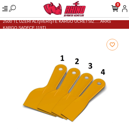
0
2500 TL ÜZERİ ALIŞVERİŞTE KARGO ÜCRETSİZ.....ARAS
KARGO SADECE 119TL...