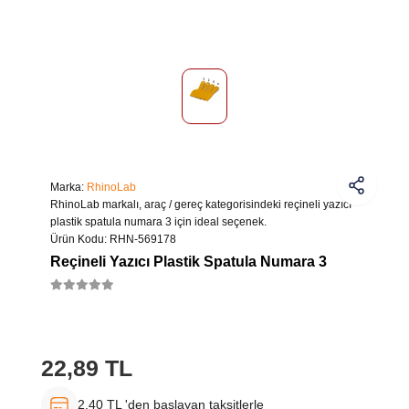
Marka:
RhinoLab
RhinoLab markalı, araç / gereç kategorisindeki reçineli yazıcı
plastik spatula numara 3 için ideal seçenek.
Ürün Kodu:
RHN-569178
Reçineli Yazıcı Plastik Spatula Numara 3
22,89 TL
2,40 TL 'den başlayan taksitlerle