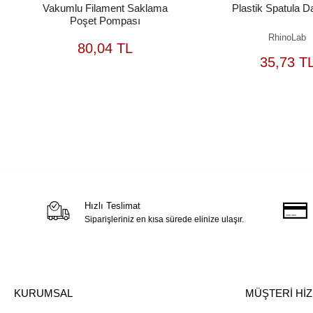
Vakumlu Filament Saklama
Plastik Spatula D
Poşet Pompası
RhinoLab
SEPETE
80,04 TL
EKLE
S
35,73 T
Hızlı Teslimat
Siparişleriniz en kısa sürede elinize ulaşır.
KURUMSAL
MÜŞTERİ Hİ