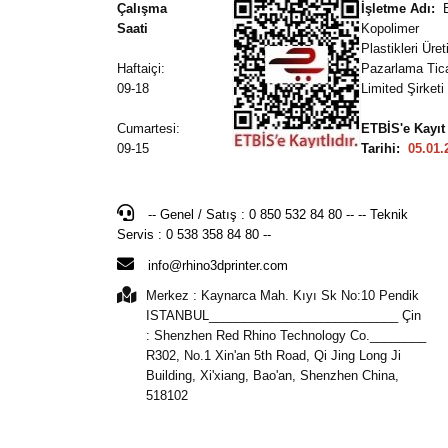
Çalışma
İşletme Adı:
Saati
Kopolimer
Plastikleri Üre
Haftaiçi:
Pazarlama Tic
09-18
Limited Şirketi
Cumartesi:
ETBİS'e Kayıt
09-15
Tarihi:
05.01.
-- Genel / Satış : 0 850 532 84 80 -- -- Teknik
Servis : 0 538 358 84 80 --
info@rhino3dprinter.com
Merkez : Kaynarca Mah. Kıyı Sk No:10 Pendik
ISTANBUL___________________________ Çin
: Shenzhen Red Rhino Technology Co.________
R302, No.1 Xin'an 5th Road, Qi Jing Long Ji
Building, Xi'xiang, Bao'an, Shenzhen China,
518102