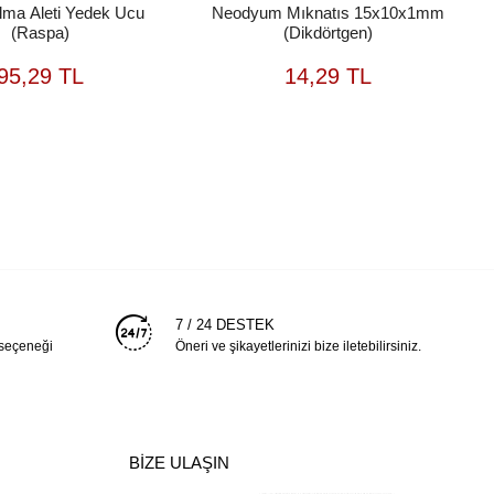
lma Aleti Yedek Ucu
Neodyum Mıknatıs 15x10x1mm
(Raspa)
(Dikdörtgen)
SEPETE
SEPETE
95,29 TL
14,29 TL
EKLE
EKLE
7 / 24 DESTEK
 seçeneği
Öneri ve şikayetlerinizi bize iletebilirsiniz.
BİZE ULAŞIN