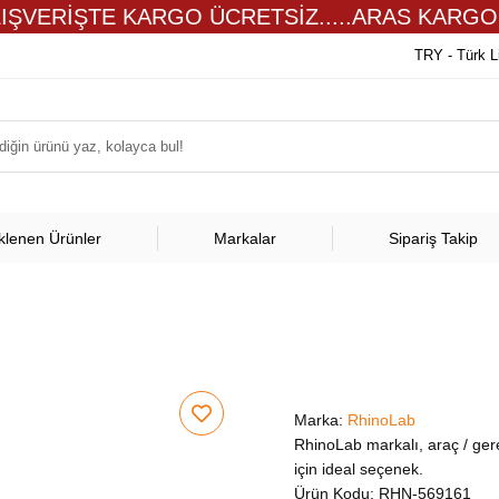
LIŞVERİŞTE KARGO ÜCRETSİZ.....ARAS KARGO
TRY - Türk L
klenen Ürünler
Markalar
Sipariş Takip
Marka:
RhinoLab
RhinoLab markalı, araç / gere
için ideal seçenek.
Ürün Kodu:
RHN-569161