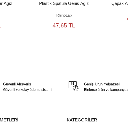
ar Ağız
Plastik Spatula Geniş Ağız
Çapak A
RhinoLab
EPETE
SEPETE
L
47,65 TL
EKLE
EKLE
Güvenli Alışveriş
Geniş Ürün Yelpazesi
Güvenli ve kolay ödeme sistemi
Binlerce ürün ve kampanya
ZMETLERİ
KATEGORİLER