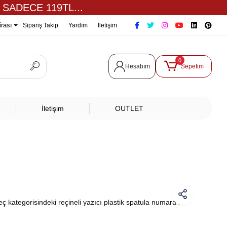
 SADECE 119TL...
irası
Sipariş Takip
Yardım
İletişim
0
Hesabım
Sepetim
İletişim
OUTLET
ç kategorisindeki reçineli yazıcı plastik spatula numara 2