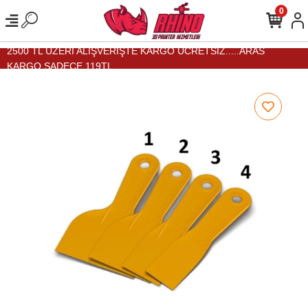
0
2500 TL ÜZERİ ALIŞVERİŞTE KARGO ÜCRETSİZ.....ARAS
KARGO SADECE 119TL...