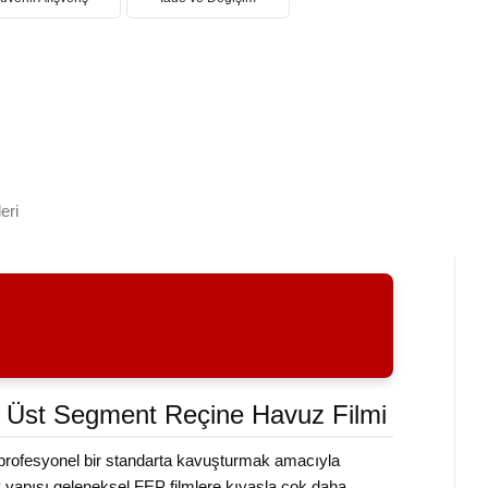
eri
ış Üst Segment Reçine Havuz Filmi
i profesyonel bir standarta kavuşturmak amacıyla
EP yapısı geleneksel FEP filmlere kıyasla çok daha