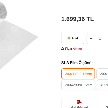
1.699,36 TL
Adet
Fiyat Alarmı
SLA Film Ölçüsü:
200x140*0.15mm
200x
200X290*0.15mm
400x
Hızlı Gönderi
G