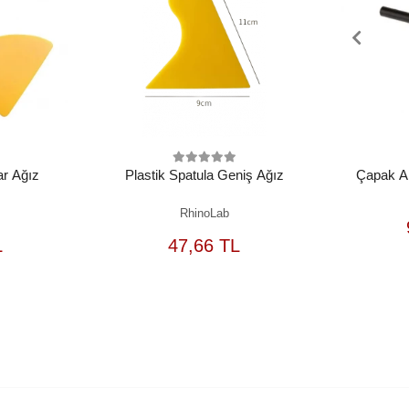
ar Ağız
Plastik Spatula Geniş Ağız
Çapak A
RhinoLab
EPETE
SEPETE
L
47,66 TL
EKLE
EKLE