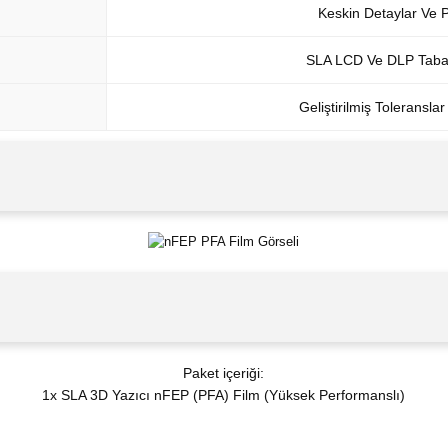
Keskin Detaylar Ve P
SLA LCD Ve DLP Tabanl
Geliştirilmiş Toleransla
Paket içeriği:
1x SLA 3D Yazıcı nFEP (PFA) Film (Yüksek Performanslı)