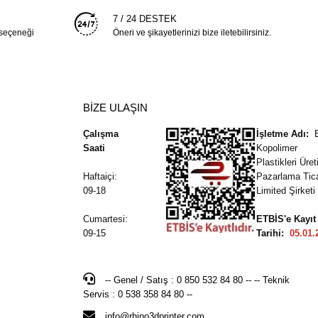
7 / 24 DESTEK
 seçeneği
Öneri ve şikayetlerinizi bize iletebilirsiniz.
BİZE ULAŞIN
Çalışma
İşletme Adı:
Saati
Kopolimer
Plastikleri Üre
Haftaiçi:
Pazarlama Tic
09-18
Limited Şirketi
Cumartesi:
ETBİS'e Kayıt
09-15
Tarihi:
05.01.
-- Genel / Satış : 0 850 532 84 80 -- -- Teknik
Servis : 0 538 358 84 80 --
info@rhino3dprinter.com