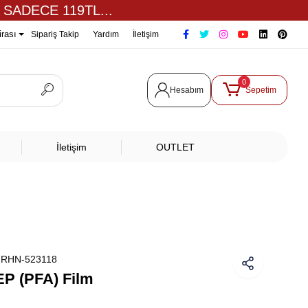
 SADECE 119TL...
irası
Sipariş Takip
Yardım
İletişim
0
Hesabım
Sepetim
İletişim
OUTLET
:
RHN-523118
EP (PFA) Film