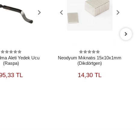
lma Aleti Yedek Ucu
Neodyum Mıknatıs 15x10x1mm
(Raspa)
(Dikdörtgen)
SEPETE
SEPETE
95,33 TL
14,30 TL
EKLE
EKLE