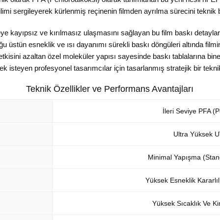
limi sergileyerek kürlenmiş reçinenin filmden ayrılma sürecini teknik b
eye kayıpsız ve kırılmasız ulaşmasını sağlayan bu film baskı detayl
ğu üstün esneklik ve ısı dayanımı sürekli baskı döngüleri altında fil
isini azaltan özel moleküler yapısı sayesinde baskı tablalarına binen y
mek isteyen profesyonel tasarımcılar için tasarlanmış stratejik bir tek
Teknik Özellikler ve Performans Avantajları
İleri Seviye PFA (
Ultra Yüksek UV
Minimal Yapışma (Stan
Yüksek Esneklik Kararlı
Yüksek Sıcaklık Ve Ki