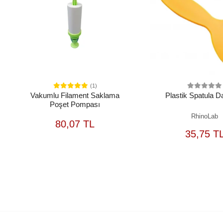
(1)
Vakumlu Filament Saklama
Plastik Spatula D
Poşet Pompası
RhinoLab
SEPETE
80,07 TL
EKLE
S
35,75 T