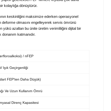
ir kolaylığa dönüştürür.
arının keskinliğini maksimize ederken operasyonel
min deforme olmasını engelleyerek servis ömrünü
ükü azaltan bu ünite üretim verimliliğini dijital bir
nik donanım katmanıdır.
Perfloroalkoksi) / nFEP
 Işık Geçirgenliği
dart FEP'ten Daha Düşük)
lığı Ve Uzun Kullanım Ömrü
myasal Direnç Kapasitesi