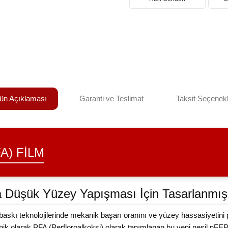
ün Açıklaması
Garanti ve Teslimat
Taksit Seçenekl
A) FILM
tra Düşük Yüzey Yapışması İçin Tasarlanm
baskı teknolojilerinde mekanik başarı oranını ve yüzey hassasiyetin
 Teknik olarak PFA (Perfloroalkoksi) olarak tanımlanan bu yeni nesil nF