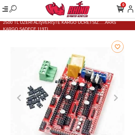
0
2500 TL ÜZERİ ALIŞVERİŞTE KARGO ÜCRETSİZ.....ARAS
KARGO SADECE 119TL...