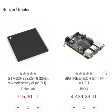
Benzer Ürünler
STM32H723ZGT6 32-Bit
BIGTREETECH BTT Pi
Mikrodenetleyici (MCU) -
V1.2.1
550 MHz / LQFP-144
RhinoLab
BIQU
715,20 TL
4.434,23 TL