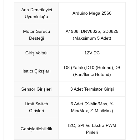
Ana Denetleyici
Arduino Mega 2560
Uyumluluğu
Motor Sürücü
A4988, DRV8825, SD8825
Desteği
(Maksimum 5 Adet)
Giriş Voltajı
12V DC
D8 (Yatak),D10 (Hotend),D9
Isıtıcı Çıkışları
(Fan/İkinci Hotend)
Sensör Girişleri
3 Adet Termistör Girişi
Limit Switch
6 Adet (X-Min/Max, Y-
Girişleri
Min/Max, Z-Min/Max)
I2C, SPI Ve Ekstra PWM
Genişletilebilirlik
Pinleri