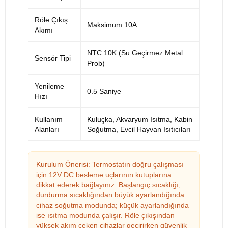
Röle Çıkış
Maksimum 10A
Akımı
NTC 10K (Su Geçirmez Metal
Sensör Tipi
Prob)
Yenileme
0.5 Saniye
Hızı
Kullanım
Kuluçka, Akvaryum Isıtma, Kabin
Alanları
Soğutma, Evcil Hayvan Isıtıcıları
Kurulum Önerisi: Termostatın doğru çalışması
için 12V DC besleme uçlarının kutuplarına
dikkat ederek bağlayınız. Başlangıç sıcaklığı,
durdurma sıcaklığından büyük ayarlandığında
cihaz soğutma modunda; küçük ayarlandığında
ise ısıtma modunda çalışır. Röle çıkışından
yüksek akım çeken cihazlar geçirirken güvenlik