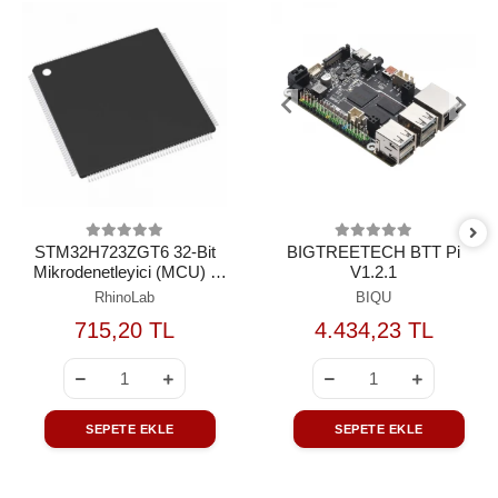
STM32H723ZGT6 32-Bit
BIGTREETECH BTT Pi
Mikrodenetleyici (MCU) -
V1.2.1
550 MHz / LQFP-144
RhinoLab
BIQU
715,20 TL
4.434,23 TL
SEPETE EKLE
SEPETE EKLE