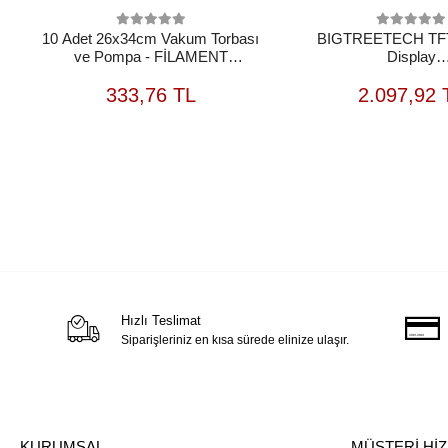
10 Adet 26x34cm Vakum Torbası
BIGTREETECH TFT
ve Pompa - FİLAMENT
Display
UYUMLU DEĞİLDİR
(Kullanılmamış+Kabl
SEPETE
S
OUTLET
333,76 TL
2.097,92 
EKLE
Hızlı Teslimat
Siparişleriniz en kısa sürede elinize ulaşır.
KURUMSAL
MÜŞTERİ Hİ