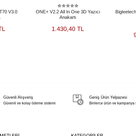
70 V3.0
ONE+ V2.2 All In One 3D Yazıcı
Bigteetec
Anakartı
osuz+Kutusuz)
EPETE
SEPETE
TL
1.430,40 TL
EKLE
EKLE
Güvenli Alışveriş
Geniş Ürün Yelpazesi
Güvenli ve kolay ödeme sistemi
Binlerce ürün ve kampanya
ZMETLERİ
KATEGORİLER