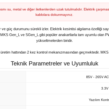
 su, metal ve diğer iletkenlerden uzak tutulmalıdır. Elektrik çarpması 
kablolara dokunmayınız.
ır ve güç durumunu sürekli izler. Elektrik kesintisi algılama özelliği sa
KS Gen_L ve SGen_L gibi popüler anakartlarla tam uyumlu olan PWC V
yükseltmelerden biridir.
n üretim hattından 2 kez kontrol mekanızmasından geçmektedir. MKS
Teknik Parametreler ve Uyumluluk
85V - 265V AC 
3.3V
Yazılım Kont