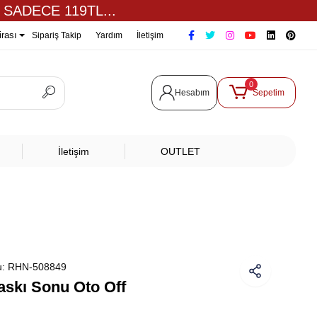
 SADECE 119TL...
irası
Sipariş Takip
Yardım
İletişim
0
Hesabım
Sepetim
İletişim
OUTLET
u:
RHN-508849
skı Sonu Oto Off