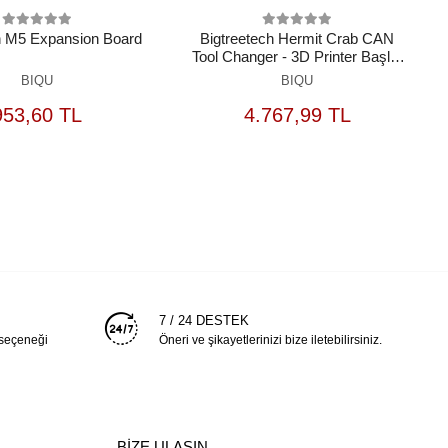
h M5 Expansion Board
Bigtreetech Hermit Crab CAN
Tool Changer - 3D Printer Başlık
Değiştirme Sistemi
BIQU
BIQU
SEPETE
SEPETE
953,60 TL
4.767,99 TL
EKLE
EKLE
7 / 24 DESTEK
 seçeneği
Öneri ve şikayetlerinizi bize iletebilirsiniz.
BİZE ULAŞIN