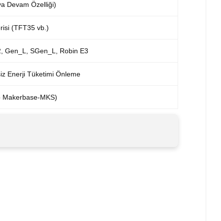
a Devam Özelliği)
isi (TFT35 vb.)
, Gen_L, SGen_L, Robin E3
iz Enerji Tüketimi Önleme
b Makerbase-MKS)