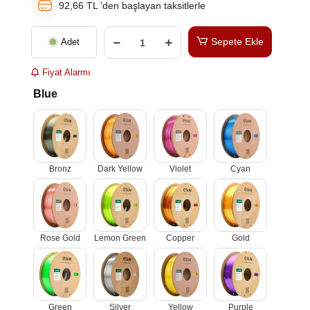
92,66 TL 'den başlayan taksitlerle
Sepete Ekle
Adet
Fiyat Alarmı
Blue
Bronz
Dark Yellow
Violet
Cyan
Rose Gold
Lemon Green
Copper
Gold
Green
Silver
Yellow
Purple