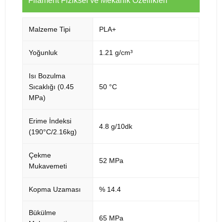
Filament Fiziksel ve Mekanik Özellikleri
Malzeme Tipi
PLA+
Yoğunluk
1.21 g/cm³
Isı Bozulma
Sıcaklığı (0.45
50 °C
MPa)
Erime İndeksi
4.8 g/10dk
(190°C/2.16kg)
Çekme
52 MPa
Mukavemeti
Kopma Uzaması
% 14.4
Bükülme
65 MPa