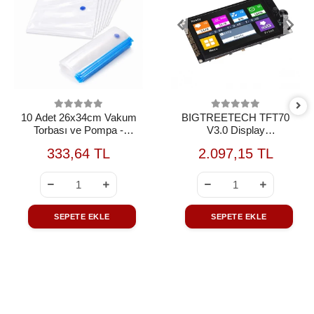
10 Adet 26x34cm Vakum
BIGTREETECH TFT70
Torbası ve Pompa -
V3.0 Display
FİLAMENT UYUMLU
(Kullanılmamış+Kablosuz+Kut
333,64 TL
2.097,15 TL
DEĞİLDİR
OUTLET
SEPETE EKLE
SEPETE EKLE