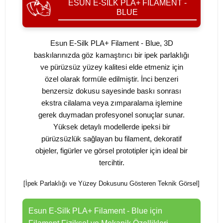
ESUN E-SILK PLA+ FILAMENT -
BLUE
Esun E-Silk PLA+ Filament - Blue, 3D
baskılarınızda göz kamaştırıcı bir ipek parlaklığı
ve pürüzsüz yüzey kalitesi elde etmeniz için
özel olarak formüle edilmiştir. İnci benzeri
benzersiz dokusu sayesinde baskı sonrası
ekstra cilalama veya zımparalama işlemine
gerek duymadan profesyonel sonuçlar sunar.
Yüksek detaylı modellerde ipeksi bir
pürüzsüzlük sağlayan bu filament, dekoratif
objeler, figürler ve görsel prototipler için ideal bir
tercihtir.
[İpek Parlaklığı ve Yüzey Dokusunu Gösteren Teknik Görsel]
Esun E-Silk PLA+ Filament - Blue için