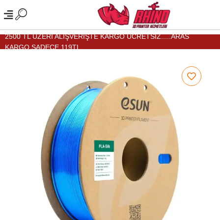
2500 TL ÜZERİ ALIŞVERİŞTE KARGO ÜCRETSİZ.....ARAS
KARGO SADECE 119TL...