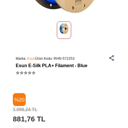
Marka:
Esun
Ürün Kodu:
RHN-572253
Esun E-Silk PLA+ Filament - Blue
%20
1.096,24 TL
881,76 TL