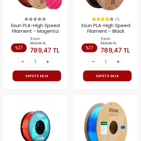
(1)
Esun PLA-High Speed
Esun PLA-High Speed
Filament - Magenta
Filament - Black
Esun
Esun
953,25 TL
953,25 TL
%17
%17
789,47 TL
789,47 TL
SEPETE EKLE
SEPETE EKLE