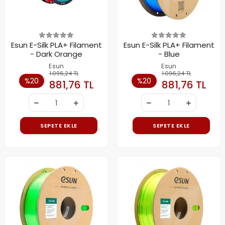
Esun E-Silk PLA+ Filament
Esun E-Silk PLA+ Filament
- Dark Orange
- Blue
Esun
Esun
1.096,24 TL
1.096,24 TL
%20
%20
881,76 TL
881,76 TL
SEPETE EKLE
SEPETE EKLE