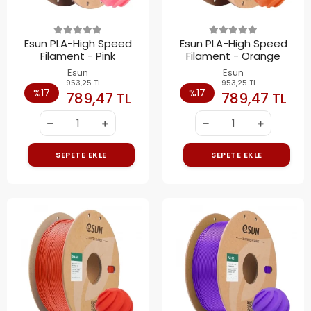
Esun PLA-High Speed
Esun PLA-High Speed
Filament - Pink
Filament - Orange
Esun
Esun
953,25 TL
953,25 TL
%17
%17
789,47 TL
789,47 TL
SEPETE EKLE
SEPETE EKLE