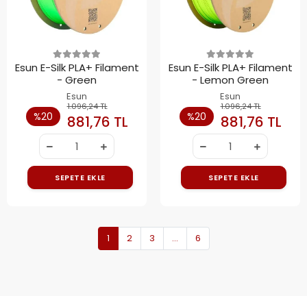
Esun E-Silk PLA+ Filament
Esun E-Silk PLA+ Filament
- Green
- Lemon Green
Esun
Esun
1.096,24 TL
1.096,24 TL
%20
%20
881,76 TL
881,76 TL
SEPETE EKLE
SEPETE EKLE
1
2
3
...
6