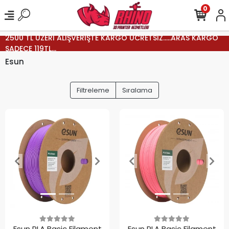
0
2500 TL ÜZERİ ALIŞVERİŞTE KARGO ÜCRETSİZ.....ARAS KARGO
SADECE 119TL...
Esun
Filtreleme
Sıralama
Esun PLA Basic Filament
Esun PLA Basic Filament