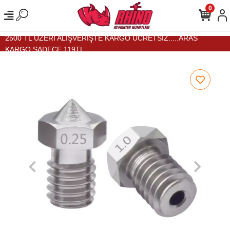
0
2500 TL ÜZERİ ALIŞVERİŞTE KARGO ÜCRETSİZ.....ARAS
KARGO SADECE 119TL...