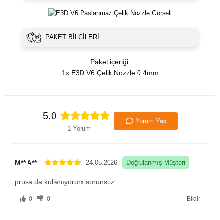
PAKET BILGILERI
Paket içeriği:
1x E3D V6 Çelik Nozzle 0.4mm
5.0
Yorum Yap
1 Yorum
M** A**
24.05.2026
Doğrulanmış Müşteri
prusa da kullanıyorum sorunsuz
0
0
Bildir