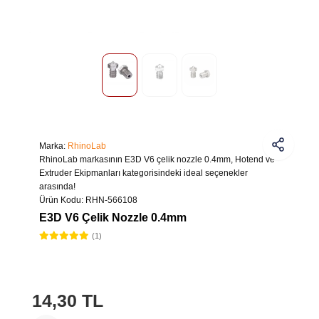
Marka:
RhinoLab
RhinoLab markasının E3D V6 çelik nozzle 0.4mm, Hotend ve
Extruder Ekipmanları kategorisindeki ideal seçenekler
arasında!
Ürün Kodu:
RHN-566108
E3D V6 Çelik Nozzle 0.4mm
(1)
14,30 TL