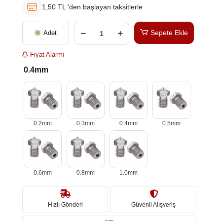
1,50 TL 'den başlayan taksitlerle
Sepete Ekle
Adet
Fiyat Alarmı
0.4mm
0.2mm
0.3mm
0.4mm
0.5mm
0.6mm
0.8mm
1.0mm
Hızlı Gönderi
Güvenli Alışveriş