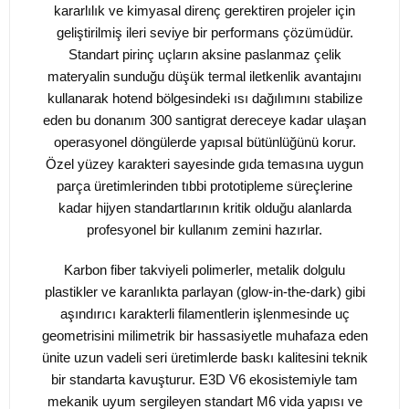
kararlılık ve kimyasal direnç gerektiren projeler için
geliştirilmiş ileri seviye bir performans çözümüdür.
Standart pirinç uçların aksine paslanmaz çelik
materyalin sunduğu düşük termal iletkenlik avantajını
kullanarak hotend bölgesindeki ısı dağılımını stabilize
eden bu donanım 300 santigrat dereceye kadar ulaşan
operasyonel döngülerde yapısal bütünlüğünü korur.
Özel yüzey karakteri sayesinde gıda temasına uygun
parça üretimlerinden tıbbi prototipleme süreçlerine
kadar hijyen standartlarının kritik olduğu alanlarda
profesyonel bir kullanım zemini hazırlar.
Karbon fiber takviyeli polimerler, metalik dolgulu
plastikler ve karanlıkta parlayan (glow-in-the-dark) gibi
aşındırıcı karakterli filamentlerin işlenmesinde uç
geometrisini milimetrik bir hassasiyetle muhafaza eden
ünite uzun vadeli seri üretimlerde baskı kalitesini teknik
bir standarta kavuşturur. E3D V6 ekosistemiyle tam
mekanik uyum sergileyen standart M6 vida yapısı ve