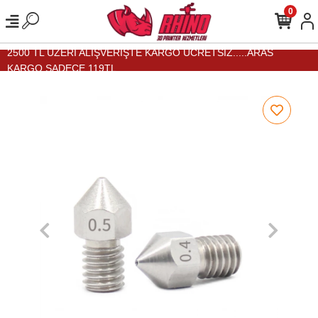
0
2500 TL ÜZERİ ALIŞVERİŞTE KARGO ÜCRETSİZ.....ARAS
KARGO SADECE 119TL...