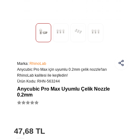
Marka:
RhinoLab
Anycubic Pro Max için uyumlu 0.2mm çelik nozzle'ları
RhinoLab kalitesi ile keşfedin!
Ürün Kodu:
RHN-563244
Anycubic Pro Max Uyumlu Çelik Nozzle
0.2mm
47,68 TL