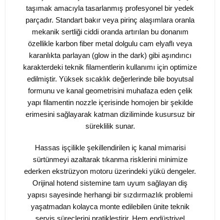
taşımak amacıyla tasarlanmış profesyonel bir yedek
parçadır. Standart bakır veya pirinç alaşımlara oranla
mekanik sertliği ciddi oranda artırılan bu donanım
özellikle karbon fiber metal dolgulu cam elyaflı veya
karanlıkta parlayan (glow in the dark) gibi aşındırıcı
karakterdeki teknik filamentlerin kullanımı için optimize
edilmiştir. Yüksek sıcaklık değerlerinde bile boyutsal
formunu ve kanal geometrisini muhafaza eden çelik
yapı filamentin nozzle içerisinde homojen bir şekilde
erimesini sağlayarak katman diziliminde kusursuz bir
süreklilik sunar.
Hassas işçilikle şekillendirilen iç kanal mimarisi
sürtünmeyi azaltarak tıkanma risklerini minimize
ederken ekstrüzyon motoru üzerindeki yükü dengeler.
Orijinal hotend sistemine tam uyum sağlayan diş
yapısı sayesinde herhangi bir sızdırmazlık problemi
yaşatmadan kolayca monte edilebilen ünite teknik
servis süreçlerini pratikleştirir. Hem endüstriyel