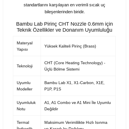
standartlarını karşılayan en verimli sıcak uç
bileşenlerinden biridir.
Bambu Lab Pirinç CHT Nozzle 0.6mm için
Teknik Özellikler ve Donanım Uyumluluğu
Materyal
Yüksek Kaliteli Pirinç (Brass)
Yapısı
CHT (Core Heating Technology) -
Teknoloji
Üçlü Bölme Sistemi
Uyumlu
Bambu Lab X1, X1-Carbon, X1E,
Modeller
P1P, P1S
Uyumluluk
A1, A1 Combo ve A1 Mini İle Uyumlu
Notu
Değildir
Termal
Maksimum Verimlilikte Hızlı Isınma
İletkenlik
ve Kararlı Isı Dağılımı