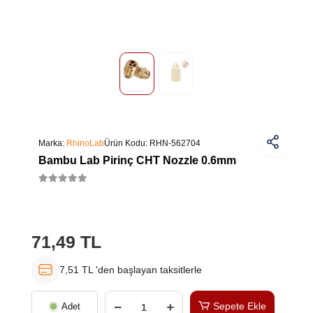
Marka:
RhinoLab
Ürün Kodu:
RHN-562704
Bambu Lab Pirinç CHT Nozzle 0.6mm
71,49 TL
7,51 TL 'den başlayan taksitlerle
Sepete Ekle
Adet