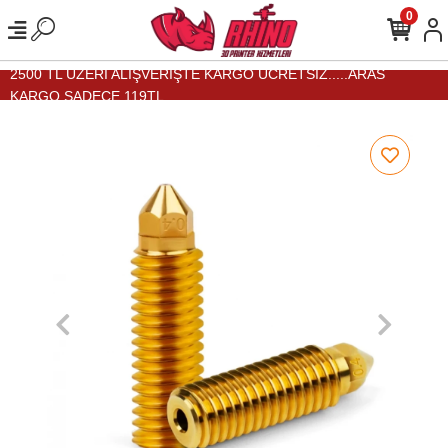
0
2500 TL ÜZERİ ALIŞVERİŞTE KARGO ÜCRETSİZ.....ARAS
KARGO SADECE 119TL...