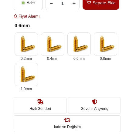
Sepete Ekle
Adet
Fiyat Alarmı
0.6mm
0.2mm
0.4mm
0.6mm
0.8mm
1.0mm
Hızlı Gönderi
Güvenli Alışveriş
İade ve Değişim