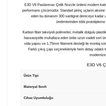
E3D V6 Paslanmaz Çelik Nozzle ünitesi modern katmanlı 
performans çözümüdür. Standart pirinç uçların aksine p
eden bu donanım 300 santigrat dereceye kadar u
üretimlerinden tıbbi prototipleme
Karbon fiber takviyeli polimerler, metalik dolgulu plasti
hassasiyetle muhafaza eden ünite uzun vadeli seri ür
vida yapısı ve 1.75mm filament desteği ile montaj sür
Farklı çıkış çapı seçenekleriyle hem detay odaklı 
modernize 
E3D V6 Çe
Ürün Tipi
Materyal Sınıfı
Cihaz Uyumluluğu