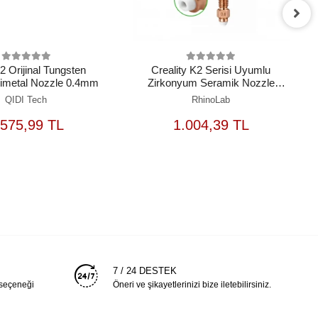
 Orijinal Tungsten
Creality K2 Serisi Uyumlu
Bimetal Nozzle 0.4mm
Zirkonyum Seramik Nozzle
0.8mm
QIDI Tech
RhinoLab
SEPETE
SEPETE
.575,99 TL
1.004,39 TL
EKLE
EKLE
7 / 24 DESTEK
 seçeneği
Öneri ve şikayetlerinizi bize iletebilirsiniz.