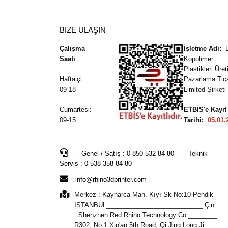
BİZE ULAŞIN
Çalışma
İşletme Adı:
Saati
Kopolimer
Plastikleri Üre
Haftaiçi:
Pazarlama Tic
09-18
Limited Şirketi
Cumartesi:
ETBİS'e Kayıt
09-15
Tarihi:
05.01.
-- Genel / Satış : 0 850 532 84 80 -- -- Teknik
Servis : 0 538 358 84 80 --
info@rhino3dprinter.com
Merkez : Kaynarca Mah. Kıyı Sk No:10 Pendik
ISTANBUL___________________________ Çin
: Shenzhen Red Rhino Technology Co.________
R302, No.1 Xin'an 5th Road, Qi Jing Long Ji