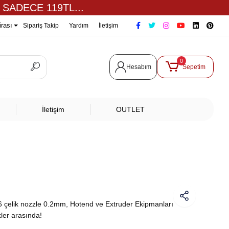
 SADECE 119TL...
irası
Sipariş Takip
Yardım
İletişim
0
Hesabım
Sepetim
İletişim
OUTLET
çelik nozzle 0.2mm, Hotend ve Extruder Ekipmanları
ler arasında!