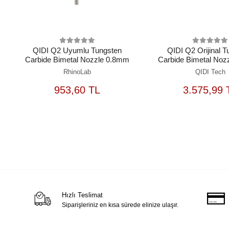
QIDI Q2 Uyumlu Tungsten
QIDI Q2 Orijinal 
Carbide Bimetal Nozzle 0.8mm
Carbide Bimetal Noz
RhinoLab
QIDI Tech
SEPETE
S
953,60 TL
3.575,99 
EKLE
Hızlı Teslimat
Siparişleriniz en kısa sürede elinize ulaşır.