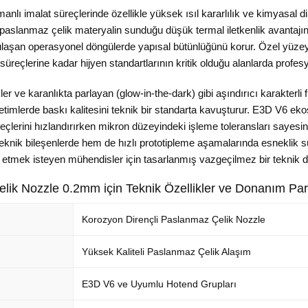
imalat süreçlerinde özellikle yüksek ısıl kararlılık ve kimyasal direnç 
aslanmaz çelik materyalin sunduğu düşük termal iletkenlik avantajını 
laşan operasyonel döngülerde yapısal bütünlüğünü korur. Özel yüze
 süreçlerine kadar hijyen standartlarının kritik olduğu alanlarda profesy
kler ve karanlıkta parlayan (glow-in-the-dark) gibi aşındırıcı karakterli
etimlerde baskı kalitesini teknik bir standarta kavuşturur. E3D V6 
eçlerini hızlandırırken mikron düzeyindeki işleme toleransları sayesin
teknik bileşenlerde hem de hızlı prototipleme aşamalarında esneklik s
etmek isteyen mühendisler için tasarlanmış vazgeçilmez bir teknik 
lik Nozzle 0.2mm için Teknik Özellikler ve Donanım Par
Korozyon Dirençli Paslanmaz Çelik Nozzle
Yüksek Kaliteli Paslanmaz Çelik Alaşım
E3D V6 ve Uyumlu Hotend Grupları