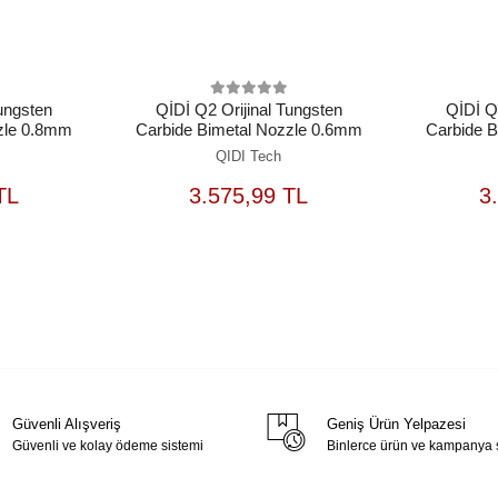
Tungsten
QİDİ Q2 Orijinal Tungsten
QİDİ Q2
zle 0.8mm
Carbide Bimetal Nozzle 0.6mm
Carbide 
QIDI Tech
EPETE
SEPETE
TL
3.575,99 TL
3
EKLE
EKLE
Güvenli Alışveriş
Geniş Ürün Yelpazesi
Güvenli ve kolay ödeme sistemi
Binlerce ürün ve kampanya