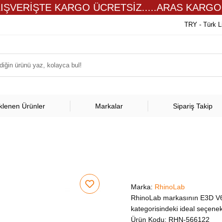
LIŞVERİŞTE KARGO ÜCRETSİZ.....ARAS KARGO
TRY - Türk L
klenen Ürünler
Markalar
Sipariş Takip
Marka:
RhinoLab
RhinoLab markasının E3D V6 
kategorisindeki ideal seçenek
Ürün Kodu:
RHN-566122