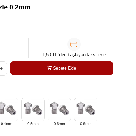
zle 0.2mm
1,50 TL 'den başlayan taksitlerle
Sepete Ekle
0.4mm
0.5mm
0.6mm
0.8mm