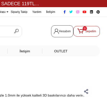
 SADECE 119TL...
irası
Sipariş Takip
Yardım
İletişim
0
Hesabım
Sepetim
İletişim
OUTLET
e 1.0mm ile yüksek kaliteli 3D baskılarınızı daha verimli