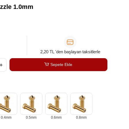
ozzle 1.0mm
2,20 TL 'den başlayan taksitlerle
Sepete Ekle
0.4mm
0.5mm
0.6mm
0.8mm