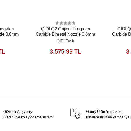
Tungsten
QİDİ Q2 Orijinal Tungsten
QİDİ Q2
zle 0.8mm
Carbide Bimetal Nozzle 0.6mm
Carbide 
QIDI Tech
EPETE
SEPETE
TL
3.575,99 TL
3
EKLE
EKLE
Güvenli Alışveriş
Geniş Ürün Yelpazesi
Güvenli ve kolay ödeme sistemi
Binlerce ürün ve kampanya