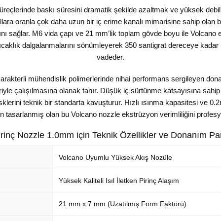
reçlerinde baskı süresini dramatik şekilde azaltmak ve yüksek debili 
ara oranla çok daha uzun bir iç erime kanalı mimarisine sahip olan b
ını sağlar. M6 vida çapı ve 21 mm’lik toplam gövde boyu ile Volcano
sıcaklık dalgalanmalarını sönümleyerek 350 santigrat dereceye kadar
vadeder.
rakterli mühendislik polimerlerinde nihai performans sergileyen dona
riyle çalışılmasına olanak tanır. Düşük iç sürtünme katsayısına sahip
erini teknik bir standarta kavuşturur. Hızlı ısınma kapasitesi ve 0
n tasarlanmış olan bu Volcano nozzle ekstrüzyon verimliliğini profesyo
rinç Nozzle 1.0mm için Teknik Özellikler ve Donanım Pa
Volcano Uyumlu Yüksek Akış Nozüle
Yüksek Kaliteli Isıl İletken Pirinç Alaşım
21 mm x 7 mm (Uzatılmış Form Faktörü)