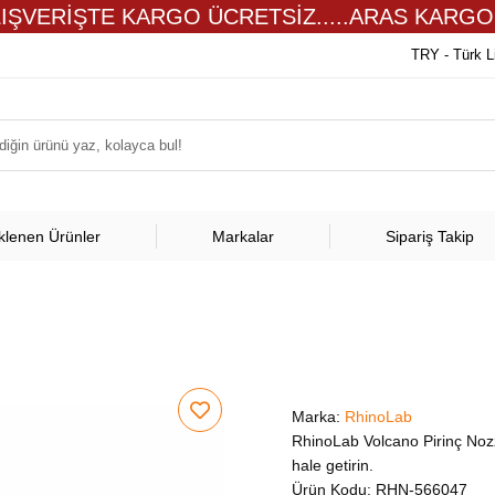
LIŞVERİŞTE KARGO ÜCRETSİZ.....ARAS KARGO
TRY - Türk L
klenen Ürünler
Markalar
Sipariş Takip
Marka:
RhinoLab
RhinoLab Volcano Pirinç Nozzl
hale getirin.
Ürün Kodu:
RHN-566047