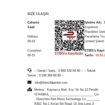
BİZE ULAŞIN
Çalışma
İşletme Adı:
Saati
Kopolimer
Plastikleri Üre
Haftaiçi:
Pazarlama Tic
09-18
Limited Şirketi
Cumartesi:
ETBİS'e Kayıt
09-15
Tarihi:
05.01.
-- Genel / Satış : 0 850 532 84 80 -- -- Teknik
Servis : 0 538 358 84 80 --
info@rhino3dprinter.com
Merkez : Kaynarca Mah. Kıyı Sk No:10 Pendik
ISTANBUL___________________________ Çin
: Shenzhen Red Rhino Technology Co.________
R302, No.1 Xin'an 5th Road, Qi Jing Long Ji