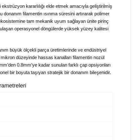
ekstrüzyon kararlılığı elde etmek amacıyla geliştirilmiş
u donanım filamentin ısınma süresini artırarak polimer
 ekosistemine tam mekanik uyum sağlayan ünite pirinç
 ulaşan operasyonel döngülerde yüksek yüzey kalitesi
nım büyük ölçekli parça üretimlerinde ve endüstriyel
 mikron düzeyinde hassas kanalları filamentin nozül
.2mm’den 0.8mm’ye kadar sunulan farklı çap opsiyonları
nel bir boyuta taşıyan stratejik bir donanım bileşenidir.
rametreleri