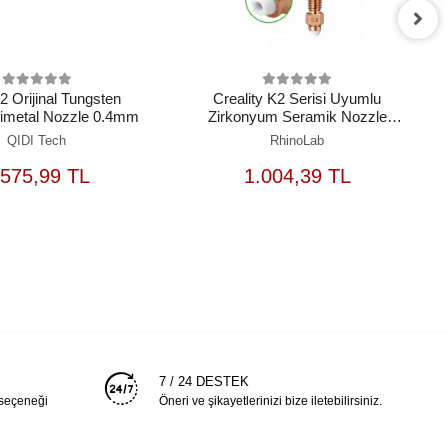
 Orijinal Tungsten
Creality K2 Serisi Uyumlu
Bimetal Nozzle 0.4mm
Zirkonyum Seramik Nozzle
0.8mm
QIDI Tech
RhinoLab
SEPETE
SEPETE
.575,99 TL
1.004,39 TL
EKLE
EKLE
7 / 24 DESTEK
 seçeneği
Öneri ve şikayetlerinizi bize iletebilirsiniz.