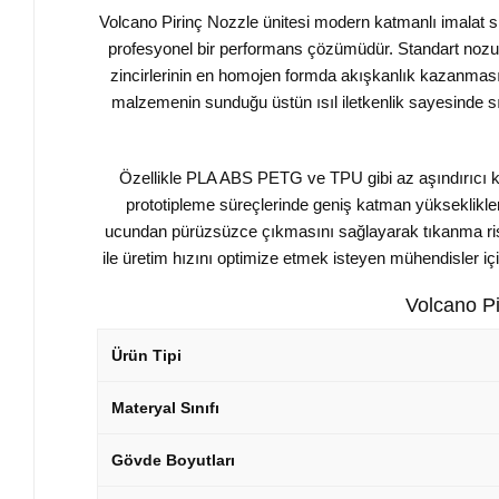
Volcano Pirinç Nozzle ünitesi modern katmanlı imalat sü
profesyonel bir performans çözümüdür. Standart nozull
zincirlerinin en homojen formda akışkanlık kazanmas
malzemenin sunduğu üstün ısıl iletkenlik sayesinde 
Özellikle PLA ABS PETG ve TPU gibi az aşındırıcı ka
prototipleme süreçlerinde geniş katman yükseklikle
ucundan pürüzsüzce çıkmasını sağlayarak tıkanma riskl
ile üretim hızını optimize etmek isteyen mühendisler içi
Volcano Pi
Ürün Tipi
Materyal Sınıfı
Gövde Boyutları