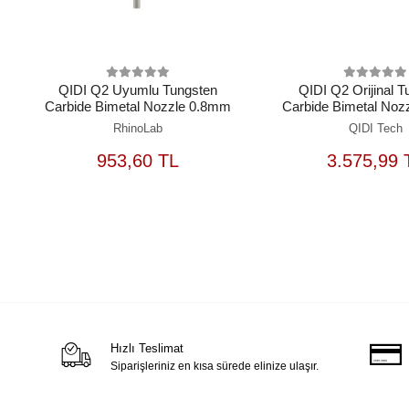
QIDI Q2 Uyumlu Tungsten
QIDI Q2 Orijinal 
Carbide Bimetal Nozzle 0.8mm
Carbide Bimetal Noz
RhinoLab
QIDI Tech
SEPETE
S
953,60 TL
3.575,99 
EKLE
Hızlı Teslimat
Siparişleriniz en kısa sürede elinize ulaşır.