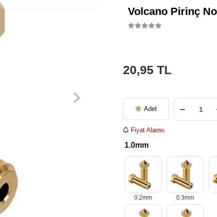
Volcano Pirinç N
20,95 TL
Adet
Fiyat Alarmı
1.0mm
0.2mm
0.3mm