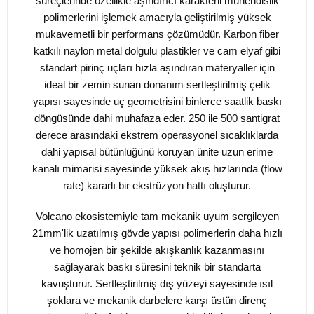
süreçlerinde özellikle aşındırıcı karakterli mühendislik
polimerlerini işlemek amacıyla geliştirilmiş yüksek
mukavemetli bir performans çözümüdür. Karbon fiber
katkılı naylon metal dolgulu plastikler ve cam elyaf gibi
standart pirinç uçları hızla aşındıran materyaller için
ideal bir zemin sunan donanım sertleştirilmiş çelik
yapısı sayesinde uç geometrisini binlerce saatlik baskı
döngüsünde dahi muhafaza eder. 250 ile 500 santigrat
derece arasındaki ekstrem operasyonel sıcaklıklarda
dahi yapısal bütünlüğünü koruyan ünite uzun erime
kanalı mimarisi sayesinde yüksek akış hızlarında (flow
rate) kararlı bir ekstrüzyon hattı oluşturur.
Volcano ekosistemiyle tam mekanik uyum sergileyen
21mm'lik uzatılmış gövde yapısı polimerlerin daha hızlı
ve homojen bir şekilde akışkanlık kazanmasını
sağlayarak baskı süresini teknik bir standarta
kavuşturur. Sertleştirilmiş dış yüzeyi sayesinde ısıl
şoklara ve mekanik darbelere karşı üstün direnç