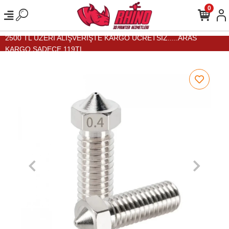
0
2500 TL ÜZERİ ALIŞVERİŞTE KARGO ÜCRETSİZ.....ARAS
KARGO SADECE 119TL...