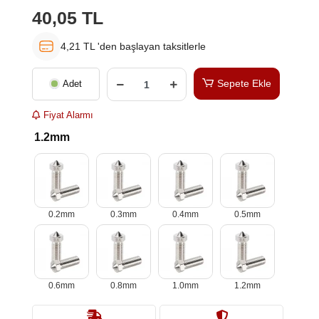
40,05 TL
4,21 TL 'den başlayan taksitlerle
Sepete Ekle
Adet
Fiyat Alarmı
1.2mm
0.2mm
0.3mm
0.4mm
0.5mm
0.6mm
0.8mm
1.0mm
1.2mm