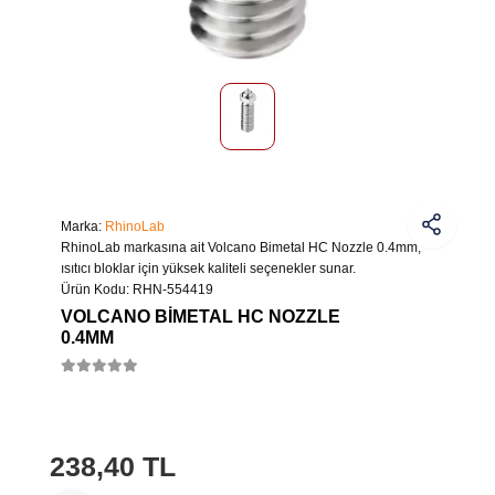
Marka:
RhinoLab
RhinoLab markasına ait Volcano Bimetal HC Nozzle 0.4mm,
ısıtıcı bloklar için yüksek kaliteli seçenekler sunar.
Ürün Kodu:
RHN-554419
VOLCANO BIMETAL HC NOZZLE
0.4MM
238,40 TL