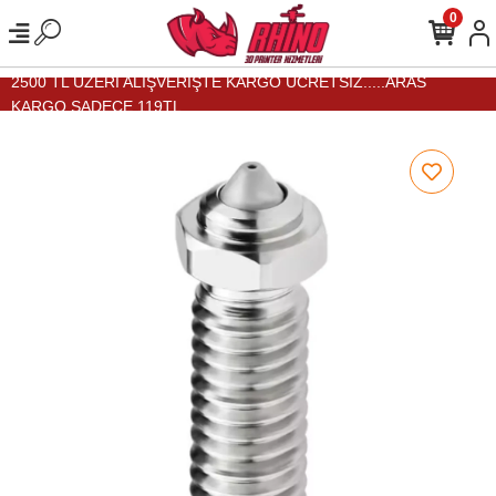
0
2500 TL ÜZERİ ALIŞVERİŞTE KARGO ÜCRETSİZ.....ARAS
KARGO SADECE 119TL...