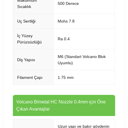
Maksimum
500 Derece
Sıcaklık
Uç Sertliği
Mohs 7.8
İç Yüzey
Ra 0.4
Pürüzsüzlüğü
M6 (Standart Volcano Blok
Diş Yapısı
Uyumlu)
Filament Çapı
1.75 mm
Volcano Bimetal HC Nozzle 0.4mm için Öne
Çıkan Avantajlar
Uzun yapı ve bakır gövdenin