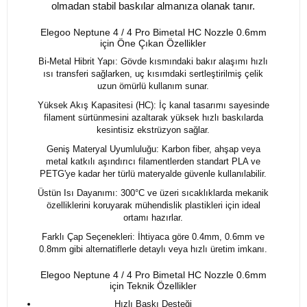
olmadan stabil baskılar almanıza olanak tanır.
Elegoo Neptune 4 / 4 Pro Bimetal HC Nozzle 0.6mm
için Öne Çıkan Özellikler
Bi-Metal Hibrit Yapı: Gövde kısmındaki bakır alaşımı hızlı
ısı transferi sağlarken, uç kısımdaki sertleştirilmiş çelik
uzun ömürlü kullanım sunar.
Yüksek Akış Kapasitesi (HC): İç kanal tasarımı sayesinde
filament sürtünmesini azaltarak yüksek hızlı baskılarda
kesintisiz ekstrüzyon sağlar.
Geniş Materyal Uyumluluğu: Karbon fiber, ahşap veya
metal katkılı aşındırıcı filamentlerden standart PLA ve
PETG'ye kadar her türlü materyalde güvenle kullanılabilir.
Üstün Isı Dayanımı: 300°C ve üzeri sıcaklıklarda mekanik
özelliklerini koruyarak mühendislik plastikleri için ideal
ortamı hazırlar.
Farklı Çap Seçenekleri: İhtiyaca göre 0.4mm, 0.6mm ve
0.8mm gibi alternatiflerle detaylı veya hızlı üretim imkanı.
Elegoo Neptune 4 / 4 Pro Bimetal HC Nozzle 0.6mm
için Teknik Özellikler
Hızlı Baskı Desteği