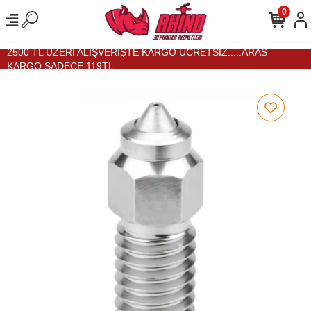
0
2500 TL ÜZERİ ALIŞVERİŞTE KARGO ÜCRETSİZ.....ARAS
KARGO SADECE 119TL...