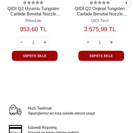
QIDI Q2 Uyumlu Tungsten
QIDI Q2 Orijinal Tungsten
Carbide Bimetal Nozzle
Carbide Bimetal Nozzle
0.8mm
0.8mm
RhinoLab
QIDI Tech
953,60 TL
3.575,99 TL
SEPETE EKLE
SEPETE EKLE
Hızlı Teslimat
Siparişleriniz en kısa sürede elinize ulaşır.
Güvenli Alışveriş
Güvenli ve kolay ödeme sistemi