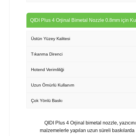
QIDI Plus 4 Orjinal Bimetal Nozzle 0.8mm için Kul
Üstün Yüzey Kalitesi
Tıkanma Direnci
Hotend Verimliliği
Uzun Ömürlü Kullanım
Çok Yönlü Baskı
QIDI Plus 4 Orjinal bimetal nozzle, yazıcını
malzemelerle yapılan uzun süreli baskılarda kar