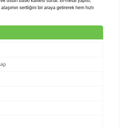
ek üstün baskı kalitesi sunar. Bi-metal yapısı,
alaşımın sertliğini bir araya getirerek hem hızlı
 Uç)