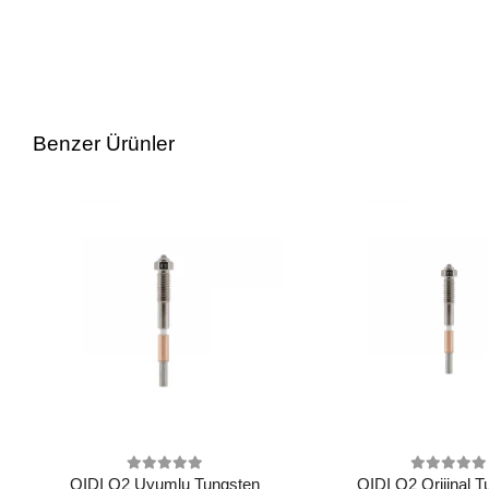
Benzer Ürünler
QIDI Q2 Uyumlu Tungsten
QIDI Q2 Orijinal 