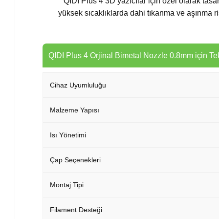
QIDI Plus 4 3D yazıcılar için özel olarak tasa
yüksek sıcaklıklarda dahi tıkanma ve aşınma risk
QIDI Plus 4 Orjinal Bimetal Nozzle 0.8mm için T
Cihaz Uyumluluğu
Malzeme Yapısı
Isı Yönetimi
Çap Seçenekleri
Montaj Tipi
Filament Desteği