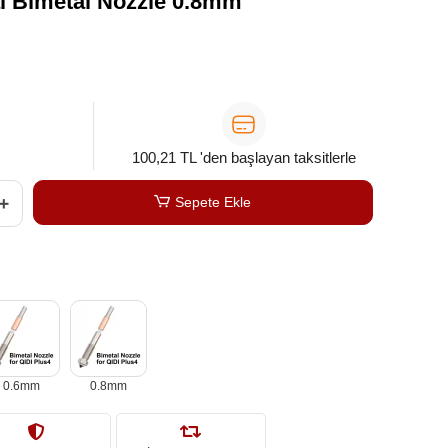
al Bimetal Nozzle 0.8mm
100,21 TL 'den başlayan taksitlerle
Sepete Ekle
0.6mm
0.8mm