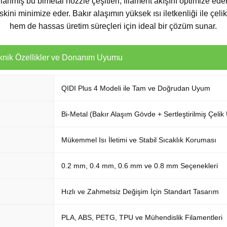
rlanmış bu bimetal nozzle çeşitleri, filament akışını optimize eder
ini minimize eder. Bakır alaşımın yüksek ısı iletkenliği ile çelik 
hem de hassas üretim süreçleri için ideal bir çözüm sunar.
eknik Özellikler ve Donanım Uyumu
QIDI Plus 4 Modeli ile Tam ve Doğrudan Uyum
Bi-Metal (Bakır Alaşım Gövde + Sertleştirilmiş Çelik
Mükemmel Isı İletimi ve Stabil Sıcaklık Koruması
0.2 mm, 0.4 mm, 0.6 mm ve 0.8 mm Seçenekleri
Hızlı ve Zahmetsiz Değişim İçin Standart Tasarım
PLA, ABS, PETG, TPU ve Mühendislik Filamentleri