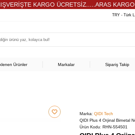
LIŞVERİŞTE KARGO ÜCRETSİZ.....ARAS KARGO
TRY - Türk L
klenen Ürünler
Markalar
Sipariş Takip
Marka:
QIDI Tech
QIDI Plus 4 Orjinal Bimetal N
Ürün Kodu:
RHN-554501