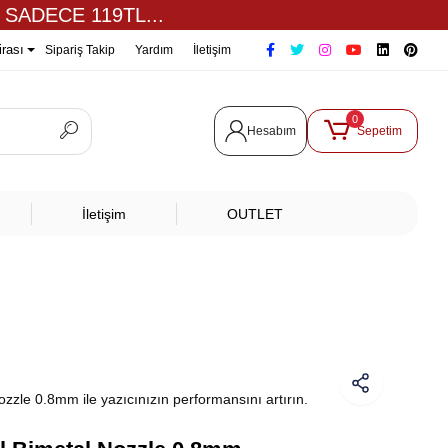
 SADECE 119TL...
irası
Sipariş Takip
Yardım
İletişim
0
Hesabım
Sepetim
İletişim
OUTLET
ozzle 0.8mm ile yazıcınızın performansını artırın.