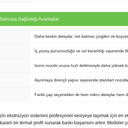
lanıcıya Sağladığı Avantajlar
Daha keskin detaylar, net katman çizgileri ve boyuts
İç yüzey pürüzsüzlüğü ve ısıl kararlılığı sayesinde fi
Isının nozzle ucuna hızlı iletilmesiyle daha yüksek b
Aşınmaya dirençli yapısı sayesinde standart nozull
Farklı çap seçenekleri ile hem mikro detaylar hem de
zın ekstrüzyon sistemini profesyonel seviyeye taşımak için en etk
arlı bir termal profil sunarak baskı başarısını artırır. Modüler yap