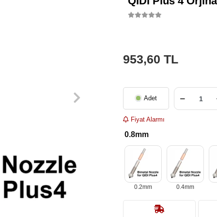
QIDI Plus 4 Orjin
953,60 TL
Adet
Fiyat Alarmı
0.8mm
0.2mm
0.4mm