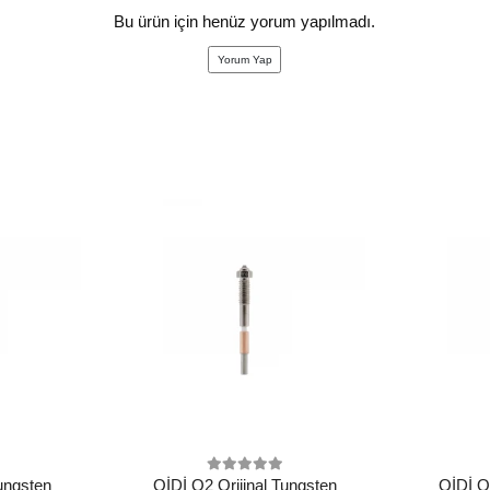
Bu ürün için henüz yorum yapılmadı.
Yorum Yap
Tungsten
QİDİ Q2 Orijinal Tungsten
QİDİ Q2