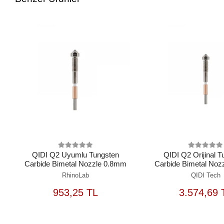
QIDI Q2 Uyumlu Tungsten
QIDI Q2 Orijinal 
Carbide Bimetal Nozzle 0.8mm
Carbide Bimetal Noz
RhinoLab
QIDI Tech
SEPETE
S
953,25 TL
3.574,69 
EKLE