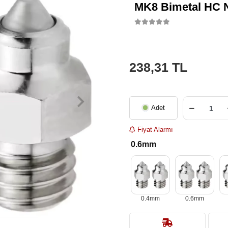
MK8 Bimetal HC 
238,31 TL
Adet
Fiyat Alarmı
0.6mm
0.4mm
0.6mm