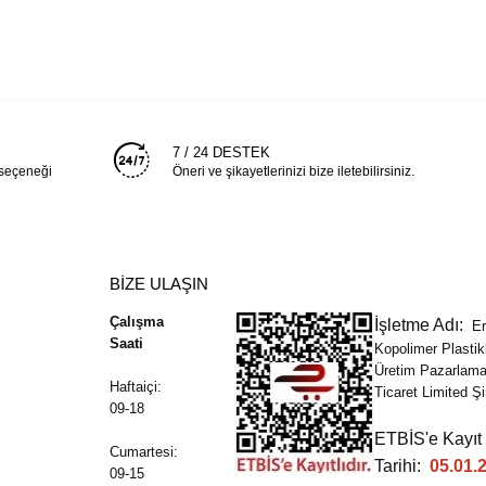
7 / 24 DESTEK
 seçeneği
Öneri ve şikayetlerinizi bize iletebilirsiniz.
BİZE ULAŞIN
Çalışma
İşletme Adı:
Er
Saati
Kopolimer Plastikl
Üretim Pazarlam
Haftaiçi:
Ticaret Limited Şi
09-18
ETBİS'e Kayıt
Cumartesi:
Tarihi:
05.01.
09-15