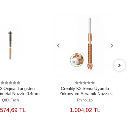
 Orijinal Tungsten
Creality K2 Serisi Uyumlu
Bimetal Nozzle 0.4mm
Zirkonyum Seramik Nozzle
0.8mm
QIDI Tech
RhinoLab
SEPETE
SEPETE
.574,69 TL
1.004,02 TL
EKLE
EKLE