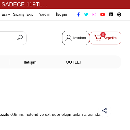
 SADECE 119TL...
irası
Sipariş Takip
Yardım
İletişim
0
Hesabım
Sepetim
İletişim
OUTLET
zzle 0.6mm, hotend ve extruder ekipmanları arasında