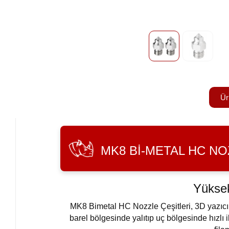
Ür
MK8 BI-METAL HC NO
Yüksek
MK8 Bimetal HC Nozzle Çeşitleri, 3D yazıcıla
barel bölgesinde yalıtıp uç bölgesinde hızlı i