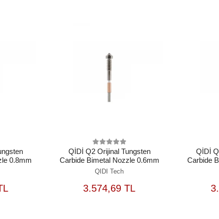
Tungsten
QİDİ Q2 Orijinal Tungsten
QİDİ Q2
zle 0.8mm
Carbide Bimetal Nozzle 0.6mm
Carbide 
QIDI Tech
EPETE
SEPETE
TL
3.574,69 TL
3
EKLE
EKLE