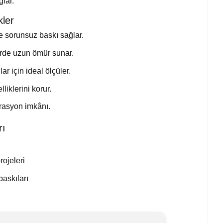
ğlar.
ler
ve sorunsuz baskı sağlar.
erde uzun ömür sunar.
r için ideal ölçüler.
iklerini korur.
grasyon imkânı.
rı
ojeleri
baskıları