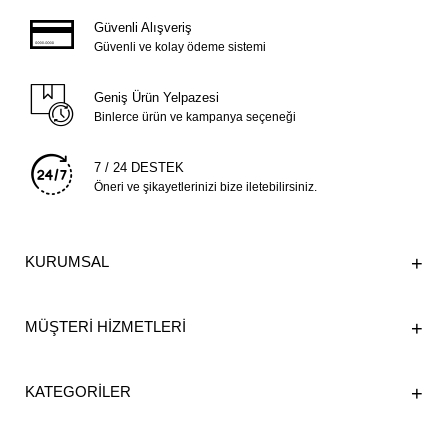
Güvenli Alışveriş
Güvenli ve kolay ödeme sistemi
Geniş Ürün Yelpazesi
Binlerce ürün ve kampanya seçeneği
7 / 24 DESTEK
Öneri ve şikayetlerinizi bize iletebilirsiniz.
KURUMSAL
MÜŞTERİ HİZMETLERİ
KATEGORİLER