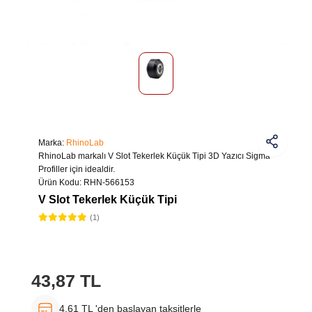
Marka:
RhinoLab
RhinoLab markalı V Slot Tekerlek Küçük Tipi 3D Yazıcı Sigma
Profiller için idealdir.
Ürün Kodu:
RHN-566153
V Slot Tekerlek Küçük Tipi
(1)
43,87 TL
4,61 TL 'den başlayan taksitlerle