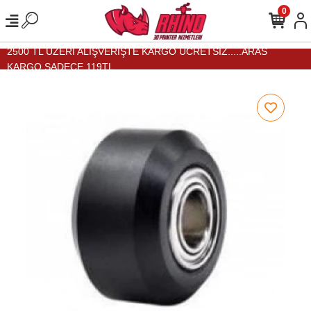
0
2500 TL ÜZERİ ALIŞVERİŞTE KARGO ÜCRETSİZ.....ARAS
KARGO SADECE 119TL...