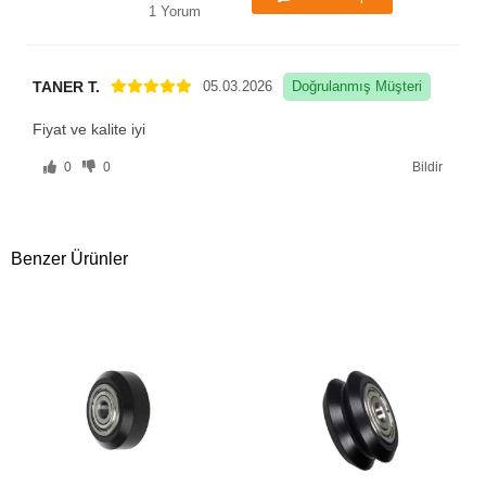
1 Yorum
TANER T.
05.03.2026
Doğrulanmış Müşteri
Fiyat ve kalite iyi
0
0
Bildir
Benzer Ürünler