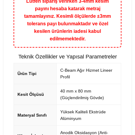
Lütfen sipariş verirken 3-4mm kesim
payını hesaba katarak metraj
tamamlayınız. Kesimli ölçülerde ±3mm
tolerans payı bulunmaktadır ve özel
kesilen ürünlerin iadesi kabul
edilmemektedir.
Teknik Özellikler ve Yapısal Parametreler
C-Beam Ağır Hizmet Lineer
Ürün Tipi
Profil
40 mm x 80 mm
Kesit Ölçüsü
(Güçlendirilmiş Gövde)
Yüksek Kaliteli Ekstrüde
Materyal Sınıfı
Alüminyum
Anodik Oksidasyon (Anti-