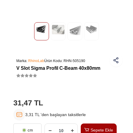
Marka:
RhinoLab
Ürün Kodu:
RHN-505190
V Slot Sigma Profil C-Beam 40x80mm
31,47 TL
3,31 TL 'den başlayan taksitlerle
Sepete Ekle
cm