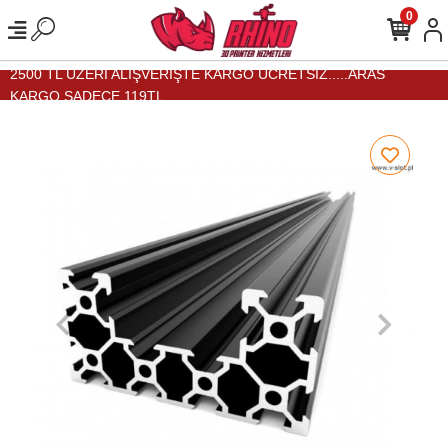
0
2500 TL ÜZERİ ALIŞVERİŞTE KARGO ÜCRETSİZ.....ARAS
KARGO SADECE 119TL...