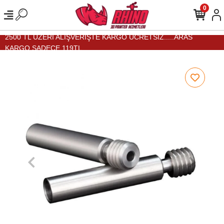
0
2500 TL ÜZERİ ALIŞVERİŞTE KARGO ÜCRETSİZ.....ARAS
KARGO SADECE 119TL...