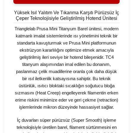
Yüksek Isıl Yalıtım Ve Tıkanma Karşıtı Pürüzsüz İç
Çeper Teknolojisiyle Geliştirilmiş Hotend Ünitesi
Trianglelab Prusa Mini Titanyum Barel ünitesi, modern
katmanlı imalat sistemlerinde ısı yönetimini teknik bir
standarta kavuşturmak ve Prusa Mini platformunun
ekstrüzyon kararlılığını optimize etmek amacıyla
geliştirilmiş ileri seviye bir hotend bileşenidir. TC4
titanyum alaşımından imal edilen bu donanım,
paslanmaz çelik muadillerine oranla çok daha düşük
bir ısıl iletkenlik katsayısına sahiptir. Bu teknik
üstünlük, ısıtıcı bloktaki sıcaklığın soğutucu bloğa
sızmasını (Heat Creep) engelleyerek filamentin erken
erime riskini minimize eder ve geri çekme (retraction)
işlemlerinde mikron düzeyinde hassasiyet sağlar.
İç duvarları süper pürüzsüz (Super Smooth) işleme
teknolojisiyle üretilen barel, filament sürtünmesini en